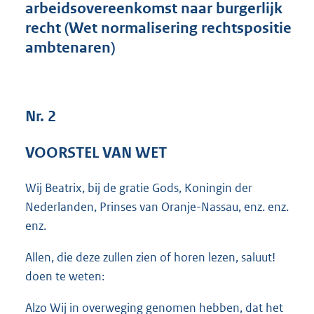
arbeidsovereenkomst naar burgerlijk
5
recht (Wet normalisering rechtspositie
3
K
ambtenaren)
b
Nr. 2
VOORSTEL VAN WET
Wij Beatrix, bij de gratie Gods, Koningin der
Nederlanden, Prinses van Oranje-Nassau, enz. enz.
enz.
Allen, die deze zullen zien of horen lezen, saluut!
doen te weten:
Alzo Wij in overweging genomen hebben, dat het