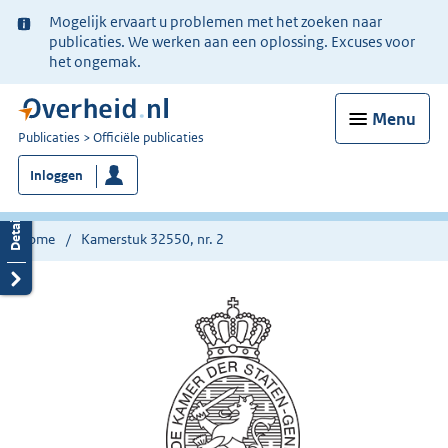
Ter
Mogelijk ervaart u problemen met het zoeken naar
informatie:
publicaties. We werken aan een oplossing. Excuses voor
het ongemak.
Menu
U
Publicaties
Officiële publicaties
bent
Inloggen
nu
hier:
Home
Kamerstuk 32550, nr. 2