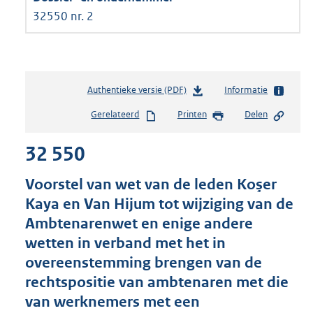
32550 nr. 2
Authentieke versie (PDF)
b
Informatie
e
Gerelateerd
Printen
Delen
s
t
32 550
a
n
d
Voorstel van wet van de leden Koşer
s
Kaya en Van Hijum tot wijziging van de
g
Ambtenarenwet en enige andere
r
o
wetten in verband met het in
o
overeenstemming brengen van de
t
rechtspositie van ambtenaren met die
t
e
van werknemers met een
: