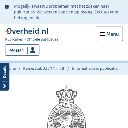
Ter
Mogelijk ervaart u problemen met het zoeken naar
informatie:
publicaties. We werken aan een oplossing. Excuses voor
het ongemak.
Menu
U
Publicaties
Officiële publicaties
bent
Inloggen
nu
hier:
Home
Kamerstuk 32547, nr. B
Informatie over publicatie