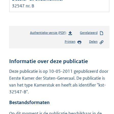
32547 nr. B
Authentieke versie (PDF)
b
Gerelateerd
e
Printen
Delen
s
t
a
n
Informatie over deze publicatie
d
s
Deze publicatie is op 10-05-2011 gepubliceerd door
g
Eerste Kamer der Staten-Generaal. De publicatie is
r
van het type Kamerstuk en heeft als identifier "kst-
o
32547-B".
o
t
Bestandsformaten
t
e
Op dit moment is de publicatie beschikbaar in de
: