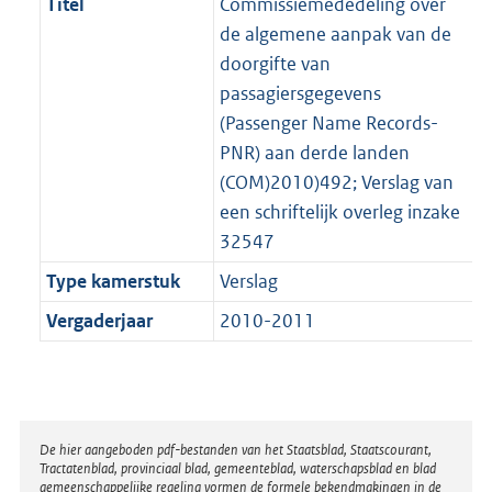
Titel
Commissiemededeling over
de algemene aanpak van de
doorgifte van
passagiersgegevens
(Passenger Name Records-
PNR) aan derde landen
(COM)2010)492; Verslag van
een schriftelijk overleg inzake
32547
Type kamerstuk
Verslag
Vergaderjaar
2010-2011
Disclaimer
De hier aangeboden pdf-bestanden van het Staatsblad, Staatscourant,
Tractatenblad, provinciaal blad, gemeenteblad, waterschapsblad en blad
gemeenschappelijke regeling vormen de formele bekendmakingen in de