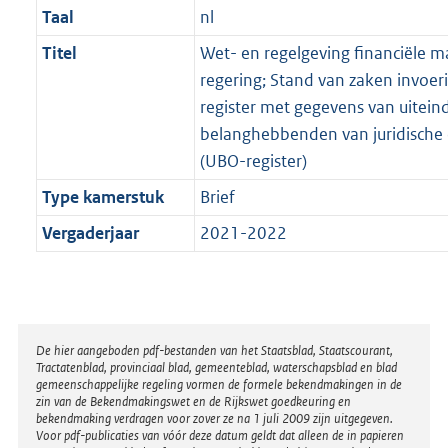
Taal
nl
Titel
Wet- en regelgeving financiële ma
regering; Stand van zaken invoer
register met gegevens van uiteind
belanghebbenden van juridische 
(UBO-register)
Type kamerstuk
Brief
Vergaderjaar
2021-2022
Disclaimer
De hier aangeboden pdf-bestanden van het Staatsblad, Staatscourant,
Tractatenblad, provinciaal blad, gemeenteblad, waterschapsblad en blad
gemeenschappelijke regeling vormen de formele bekendmakingen in de
zin van de Bekendmakingswet en de Rijkswet goedkeuring en
bekendmaking verdragen voor zover ze na 1 juli 2009 zijn uitgegeven.
Voor pdf-publicaties van vóór deze datum geldt dat alleen de in papieren