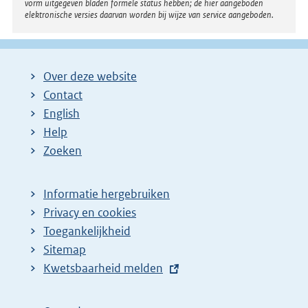
vorm uitgegeven bladen formele status hebben; de hier aangeboden
elektronische versies daarvan worden bij wijze van service aangeboden.
Over deze website
Contact
English
Help
Zoeken
Informatie hergebruiken
Privacy en cookies
Toegankelijkheid
Sitemap
E
Kwetsbaarheid melden
x
t