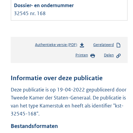
32545 nr. 168
Authentieke versie (PDF)
b
Gerelateerd
e
Printen
Delen
s
t
a
n
Informatie over deze publicatie
d
s
Deze publicatie is op 19-04-2022 gepubliceerd door
g
Tweede Kamer der Staten-Generaal. De publicatie is
r
van het type Kamerstuk en heeft als identifier "kst-
o
32545-168".
o
t
Bestandsformaten
t
e