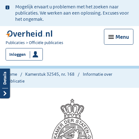
Ter
Mogelijk ervaart u problemen met het zoeken naar
informatie:
publicaties. We werken aan een oplossing. Excuses voor
het ongemak.
Menu
U
Publicaties
Officiële publicaties
bent
Inloggen
nu
hier:
Home
Kamerstuk 32545, nr. 168
Informatie over
publicatie