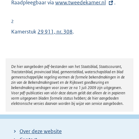
Raadpleegbaar via
E
www.tweedekamer.nl
.
x
t
2
e
Kamerstuk
29 911, nr. 308
.
r
n
e
l
Disclaimer
De hier aangeboden pdf-bestanden van het Staatsblad, Staatscourant,
i
Tractatenblad, provinciaal blad, gemeenteblad, waterschapsblad en blad
n
gemeenschappelijke regeling vormen de formele bekendmakingen in de
zin van de Bekendmakingswet en de Rijkswet goedkeuring en
k
bekendmaking verdragen voor zover ze na 1 juli 2009 zijn uitgegeven.
Voor pdf-publicaties van vóór deze datum geldt dat alleen de in papieren
:
vorm uitgegeven bladen formele status hebben; de hier aangeboden
elektronische versies daarvan worden bij wijze van service aangeboden.
Over deze website