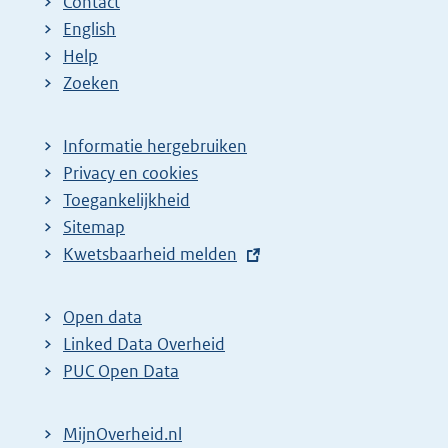
Contact
English
Help
Zoeken
Informatie hergebruiken
Privacy en cookies
Toegankelijkheid
Sitemap
E
Kwetsbaarheid melden
x
t
Open data
e
Linked Data Overheid
r
PUC Open Data
n
e
MijnOverheid.nl
l