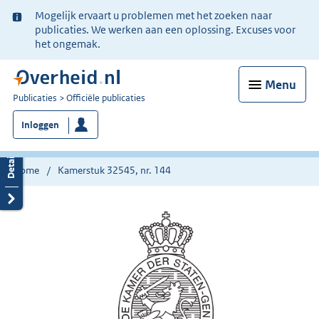
Ter
Mogelijk ervaart u problemen met het zoeken naar
informatie:
publicaties. We werken aan een oplossing. Excuses voor
het ongemak.
Menu
U
Publicaties
Officiële publicaties
bent
Inloggen
nu
hier:
Home
Kamerstuk 32545, nr. 144