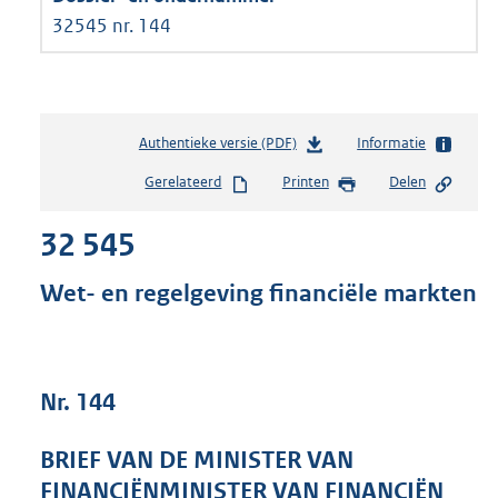
32545 nr. 144
Authentieke versie (PDF)
b
Informatie
e
Gerelateerd
Printen
Delen
s
t
32 545
a
n
d
Wet- en regelgeving financiële markten
s
g
r
o
Nr. 144
o
t
t
BRIEF VAN DE MINISTER VAN
e
FINANCIËNMINISTER VAN FINANCIËN
: