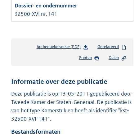
32500-XVI nr. 141
Authentieke versie (PDF)
b
Gerelateerd
e
Printen
Delen
s
t
a
n
Informatie over deze publicatie
d
s
Deze publicatie is op 13-05-2011 gepubliceerd door
g
Tweede Kamer der Staten-Generaal. De publicatie is
r
van het type Kamerstuk en heeft als identifier "kst-
o
32500-XVI-141".
o
t
Bestandsformaten
t
e