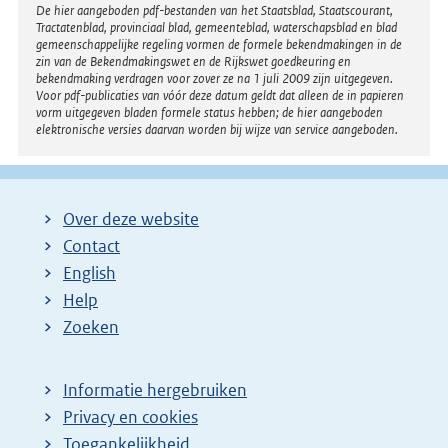
Disclaimer
De hier aangeboden pdf-bestanden van het Staatsblad, Staatscourant,
Tractatenblad, provinciaal blad, gemeenteblad, waterschapsblad en blad
gemeenschappelijke regeling vormen de formele bekendmakingen in de
zin van de Bekendmakingswet en de Rijkswet goedkeuring en
bekendmaking verdragen voor zover ze na 1 juli 2009 zijn uitgegeven.
Voor pdf-publicaties van vóór deze datum geldt dat alleen de in papieren
vorm uitgegeven bladen formele status hebben; de hier aangeboden
elektronische versies daarvan worden bij wijze van service aangeboden.
Over deze website
Contact
English
Help
Zoeken
Informatie hergebruiken
Privacy en cookies
Toegankelijkheid