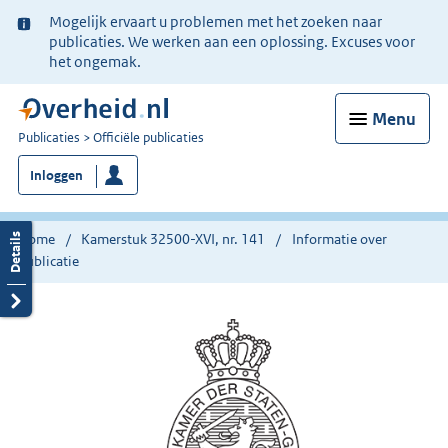
Ter
Mogelijk ervaart u problemen met het zoeken naar
informatie:
publicaties. We werken aan een oplossing. Excuses voor
het ongemak.
Menu
U
Publicaties
Officiële publicaties
bent
Inloggen
nu
hier:
Home
Kamerstuk 32500-XVI, nr. 141
Informatie over
publicatie