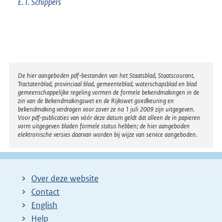
E. I. Schippers
Disclaimer
De hier aangeboden pdf-bestanden van het Staatsblad, Staatscourant,
Tractatenblad, provinciaal blad, gemeenteblad, waterschapsblad en blad
gemeenschappelijke regeling vormen de formele bekendmakingen in de
zin van de Bekendmakingswet en de Rijkswet goedkeuring en
bekendmaking verdragen voor zover ze na 1 juli 2009 zijn uitgegeven.
Voor pdf-publicaties van vóór deze datum geldt dat alleen de in papieren
vorm uitgegeven bladen formele status hebben; de hier aangeboden
elektronische versies daarvan worden bij wijze van service aangeboden.
Over deze website
Contact
English
Help