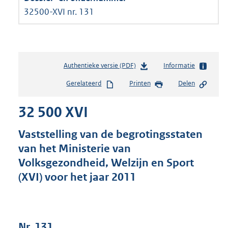
32500-XVI nr. 131
Authentieke versie (PDF)
b
Informatie
e
Gerelateerd
Printen
Delen
s
t
32 500 XVI
a
n
d
Vaststelling van de begrotingsstaten
s
van het Ministerie van
g
Volksgezondheid, Welzijn en Sport
r
o
(XVI) voor het jaar 2011
o
t
t
e
Nr. 131
: