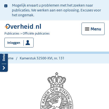
Ter
Mogelijk ervaart u problemen met het zoeken naar
informatie:
publicaties. We werken aan een oplossing. Excuses voor
het ongemak.
Menu
U
Publicaties
Officiële publicaties
bent
Inloggen
nu
hier:
Home
Kamerstuk 32500-XVI, nr. 131