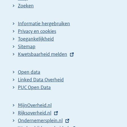
Zoeken
Informatie hergebruiken
Privacy en cookies
Toegankelijkheid
Sitemap
E
Kwetsbaarheid melden
x
t
Open data
e
Linked Data Overheid
r
PUC Open Data
n
e
MijnOverheid.nl
l
E
Rijksoverheid.nl
i
x
E
Ondernemersplein.nl
n