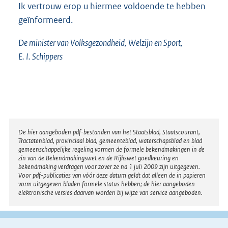
Ik vertrouw erop u hiermee voldoende te hebben
geïnformeerd.
De minister van Volksgezondheid, Welzijn en Sport,
E. I. Schippers
Disclaimer
De hier aangeboden pdf-bestanden van het Staatsblad, Staatscourant,
Tractatenblad, provinciaal blad, gemeenteblad, waterschapsblad en blad
gemeenschappelijke regeling vormen de formele bekendmakingen in de
zin van de Bekendmakingswet en de Rijkswet goedkeuring en
bekendmaking verdragen voor zover ze na 1 juli 2009 zijn uitgegeven.
Voor pdf-publicaties van vóór deze datum geldt dat alleen de in papieren
vorm uitgegeven bladen formele status hebben; de hier aangeboden
elektronische versies daarvan worden bij wijze van service aangeboden.