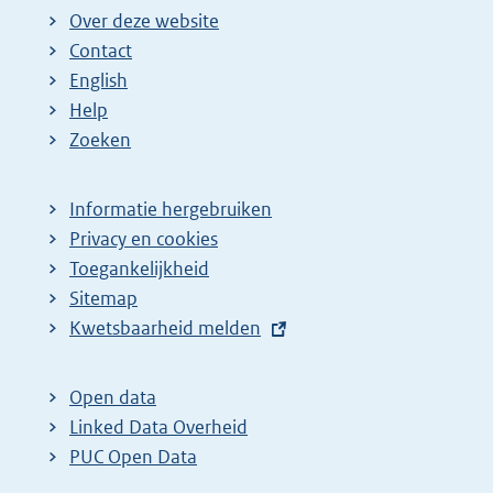
Over deze website
Contact
English
Help
Zoeken
Informatie hergebruiken
Privacy en cookies
Toegankelijkheid
Sitemap
E
Kwetsbaarheid melden
x
t
Open data
e
Linked Data Overheid
r
PUC Open Data
n