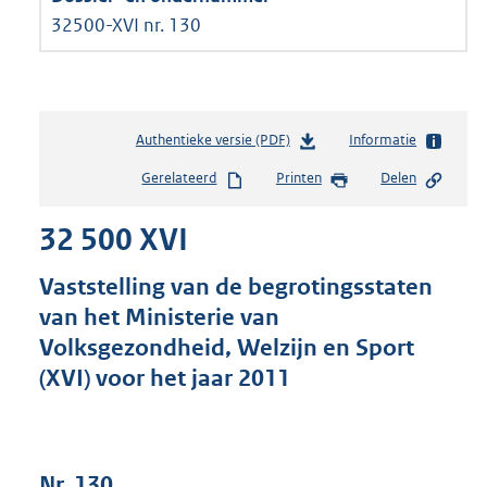
32500-XVI nr. 130
Authentieke versie (PDF)
b
Informatie
e
Gerelateerd
Printen
Delen
s
t
32 500 XVI
a
n
d
Vaststelling van de begrotingsstaten
s
van het Ministerie van
g
Volksgezondheid, Welzijn en Sport
r
o
(XVI) voor het jaar 2011
o
t
t
e
Nr. 130
: