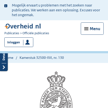
Ter
Mogelijk ervaart u problemen met het zoeken naar
informatie:
publicaties. We werken aan een oplossing. Excuses voor
het ongemak.
Menu
U
Publicaties
Officiële publicaties
bent
Inloggen
nu
hier:
Home
Kamerstuk 32500-XVI, nr. 130