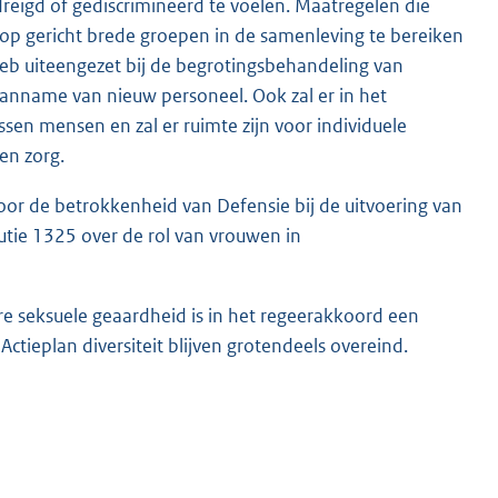
edreigd of gediscrimineerd te voelen. Maatregelen die
erop gericht brede groepen in de samenleving te bereiken
 heb uiteengezet bij de begrotingsbehandeling van
 aanname van nieuw personeel. Ook zal er in het
en mensen en zal er ruimte zijn voor individuele
en zorg.
voor de betrokkenheid van Defensie bij de uitvoering van
utie 1325 over de rol van vrouwen in
re seksuele geaardheid is in het regeerakkoord een
tieplan diversiteit blijven grotendeels overeind.