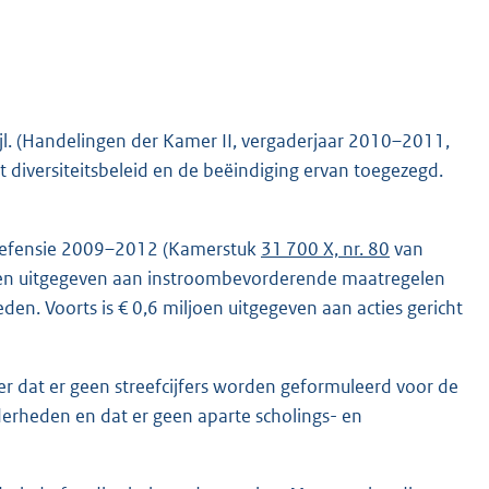
l. (Handelingen der Kamer II, vergaderjaar 2010–2011,
et diversiteitsbeleid en de beëindiging ervan toegezegd.
it Defensie 2009–2012 (Kamerstuk
31 700 X, nr. 80
van
ljoen uitgegeven aan instroombevorderende maatregelen
den. Voorts is € 0,6 miljoen uitgegeven aan acties gericht
r dat er geen streefcijfers worden geformuleerd voor de
erheden en dat er geen aparte scholings- en