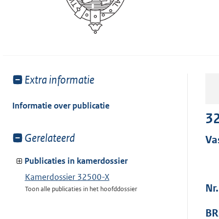
Toon
Extra informatie
meer
van:
Informatie over publicatie
32
Toon
Gerelateerd
Va
meer
van:
Publicaties in kamerdossier
Kamerdossier 32500-X
Nr.
Toon alle publicaties in het hoofddossier
BR