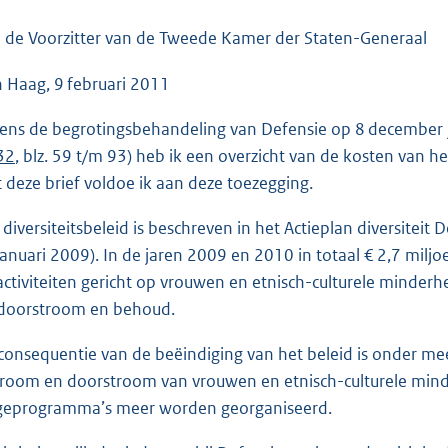
o
o
 de Voorzitter van de Tweede Kamer der Staten-Generaal
t
 Haag, 9 februari 2011
t
e
dens de begrotingsbehandeling van Defensie op 8 december j
:
 32
, blz. 59 t/m 93) heb ik een overzicht van de kosten van h
4
 deze brief voldoe ik aan deze toezegging.
2
K
 diversiteitsbeleid is beschreven in het Actieplan diversite
b
januari 2009). In de jaren 2009 en 2010 in totaal € 2,7 mi
activiteiten gericht op vrouwen en etnisch-culturele minderhe
doorstroom en behoud.
consequentie van de beëindiging van het beleid is onder mee
troom en doorstroom van vrouwen en etnisch-culturele mind
geprogramma’s meer worden georganiseerd.