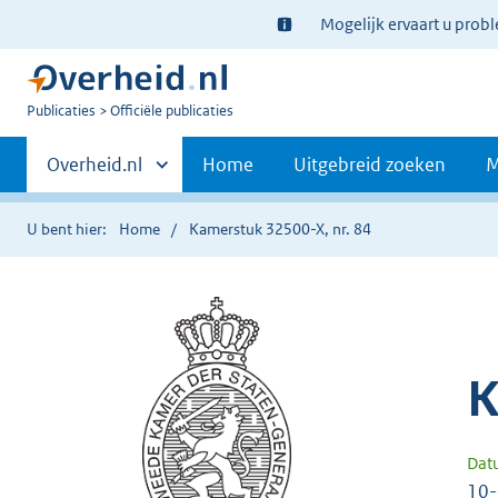
Ter
Mogelijk ervaart u prob
informatie:
U
Publicaties
Officiële publicaties
bent
Primaire
nu
Andere
Overheid.nl
Home
Uitgebreid zoeken
M
hier:
sites
navigatie
binnen
U bent hier:
Home
Kamerstuk 32500-X, nr. 84
K
Dat
10