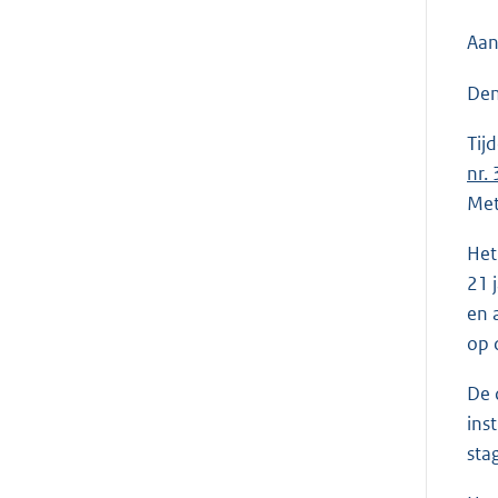
Aan
Den
Tij
nr.
Met
Het
21 
en 
op 
De 
ins
sta