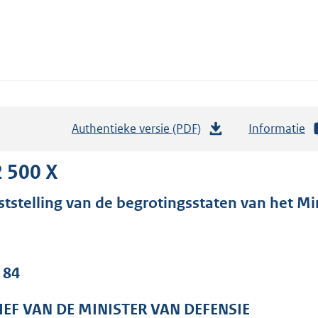
Authentieke versie (PDF)
b
Informatie
e
s
 500 X
t
ststelling van de begrotingsstaten van het Min
a
n
d
s
 84
g
r
IEF VAN DE MINISTER VAN DEFENSIE