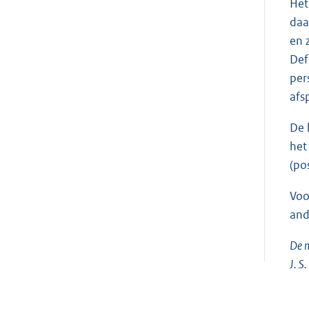
Het
daa
en 
Def
per
afs
De 
het
(po
Voo
and
De m
J. S.