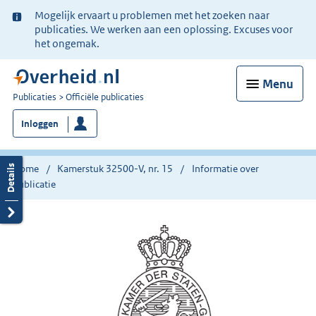
Ter
Mogelijk ervaart u problemen met het zoeken naar
informatie:
publicaties. We werken aan een oplossing. Excuses voor
het ongemak.
Menu
U
Publicaties
Officiële publicaties
bent
Inloggen
nu
hier:
Home
Kamerstuk 32500-V, nr. 15
Informatie over
publicatie