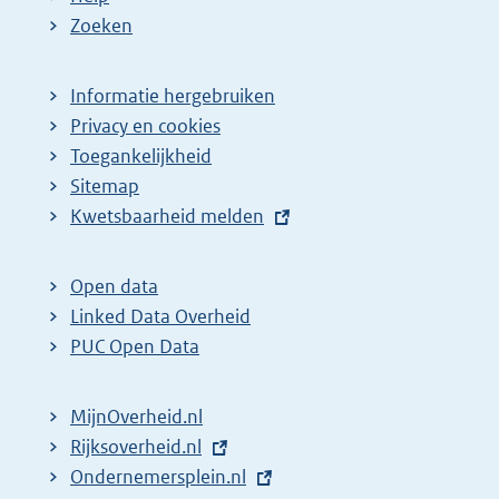
Zoeken
Informatie hergebruiken
Privacy en cookies
Toegankelijkheid
Sitemap
E
Kwetsbaarheid melden
x
t
Open data
e
Linked Data Overheid
r
PUC Open Data
n
e
MijnOverheid.nl
l
E
Rijksoverheid.nl
i
x
E
Ondernemersplein.nl
n