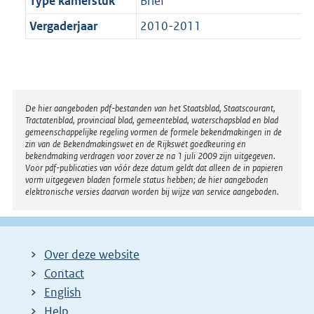
Type kamerstuk
Brief
Vergaderjaar
2010-2011
Disclaimer
De hier aangeboden pdf-bestanden van het Staatsblad, Staatscourant,
Tractatenblad, provinciaal blad, gemeenteblad, waterschapsblad en blad
gemeenschappelijke regeling vormen de formele bekendmakingen in de
zin van de Bekendmakingswet en de Rijkswet goedkeuring en
bekendmaking verdragen voor zover ze na 1 juli 2009 zijn uitgegeven.
Voor pdf-publicaties van vóór deze datum geldt dat alleen de in papieren
vorm uitgegeven bladen formele status hebben; de hier aangeboden
elektronische versies daarvan worden bij wijze van service aangeboden.
Over deze website
Contact
English
Help