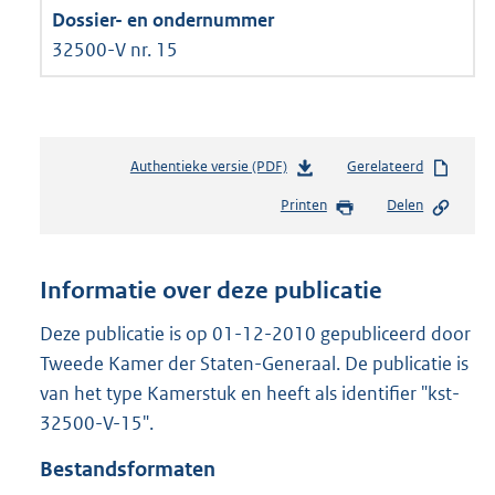
32500-V nr. 15
Authentieke versie (PDF)
b
Gerelateerd
e
Printen
Delen
s
t
a
n
Informatie over deze publicatie
d
s
Deze publicatie is op 01-12-2010 gepubliceerd door
g
Tweede Kamer der Staten-Generaal. De publicatie is
r
van het type Kamerstuk en heeft als identifier "kst-
o
32500-V-15".
o
t
Bestandsformaten
t
e