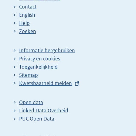
Contact
English
Help
Zoeken
Informatie hergebruiken
Privacy en cookies
Toegankelijkheid
Sitemap
E
Kwetsbaarheid melden
x
t
Open data
e
Linked Data Overheid
r
PUC Open Data
n
e