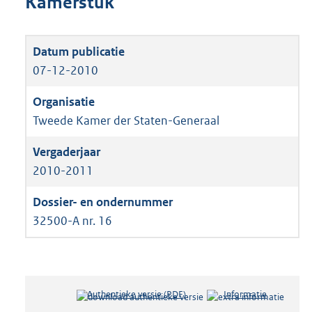
Kamerstuk
07-12-2010
Tweede Kamer der Staten-Generaal
2010-2011
32500-A nr. 16
Authentieke versie (PDF)
b
Informatie
e