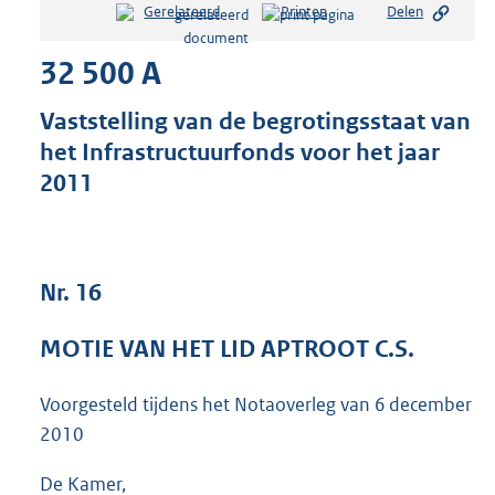
Gerelateerd
Printen
Delen
s
t
32 500 A
a
n
d
Vaststelling van de begrotingsstaat van
s
het Infrastructuurfonds voor het jaar
g
2011
r
o
o
t
t
Nr. 16
e
:
3
MOTIE VAN HET LID APTROOT C.S.
9
K
Voorgesteld tijdens het Notaoverleg van
6 december
b
2010
De Kamer,