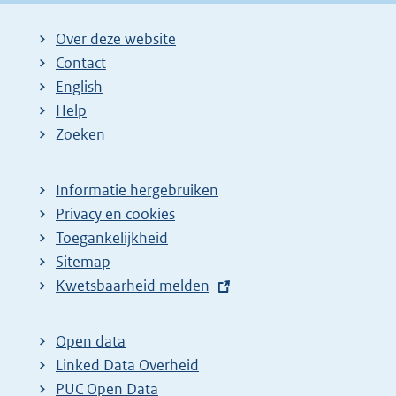
Over deze website
Contact
English
Help
Zoeken
Informatie hergebruiken
Privacy en cookies
Toegankelijkheid
Sitemap
E
Kwetsbaarheid melden
x
t
Open data
e
Linked Data Overheid
r
PUC Open Data