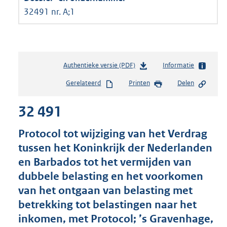
32491 nr. A;1
Authentieke versie (PDF)
b
Informatie
e
Gerelateerd
Printen
Delen
s
t
32 491
a
n
d
Protocol tot wijziging van het Verdrag
s
tussen het Koninkrijk der Nederlanden
g
en Barbados tot het vermijden van
r
o
dubbele belasting en het voorkomen
o
van het ontgaan van belasting met
t
betrekking tot belastingen naar het
t
e
inkomen, met Protocol; ’s Gravenhage,
: