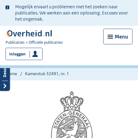
Ter
Mogelijk ervaart u problemen met het zoeken naar
informatie:
publicaties. We werken aan een oplossing. Excuses voor
het ongemak.
Menu
U
Publicaties
Officiële publicaties
bent
Inloggen
nu
hier:
Home
Kamerstuk 32491, nr. 1