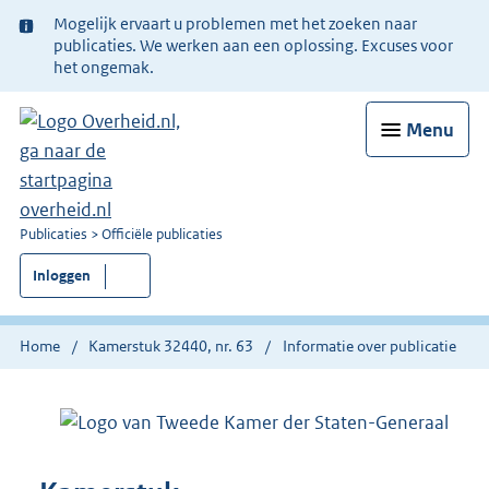
Ter
Mogelijk ervaart u problemen met het zoeken naar
informatie:
publicaties. We werken aan een oplossing. Excuses voor
het ongemak.
Menu
U
Publicaties
Officiële publicaties
bent
Inloggen
nu
hier:
Home
Kamerstuk 32440, nr. 63
Informatie over publicatie