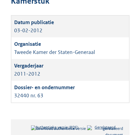
Kamerstuk
03-02-2012
Tweede Kamer der Staten-Generaal
2011-2012
32440 nr. 63
Authentieke versie (PDF)
b
Gerelateerd
e