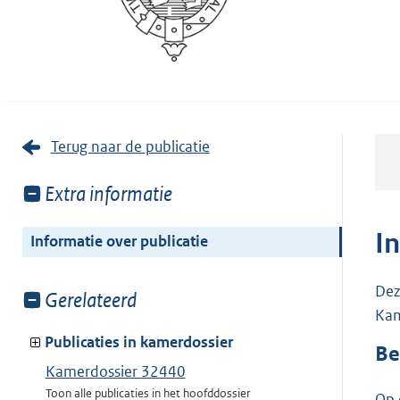
Terug naar de publicatie
Toon
Extra informatie
meer
van:
I
Informatie over publicatie
Dez
Toon
Gerelateerd
Kam
meer
van:
Publicaties in kamerdossier
Be
Kamerdossier 32440
Toon alle publicaties in het hoofddossier
Op 