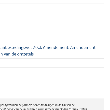
(Aanbestedingswet 20..); Amendement; Amendement
en van de omzeteis
regeling vormen de formele bekendmakingen in de zin van de
eldt dat alleen de in papieren vorm uitgegeven bladen formele status