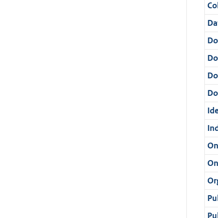
Col
Da
Do
Do
Do
Dos
Ide
In
On
On
Or
Pu
Pu