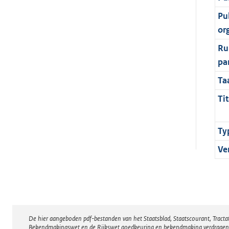
Pu
or
Ru
pa
Ta
Tit
Ty
Ve
De hier aangeboden pdf-bestanden van het Staatsblad, Staatscourant, Tract
Disclaimer
Bekendmakingswet en de Rijkswet goedkeuring en bekendmaking verdragen voor