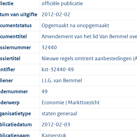
t
a
c
i
:
e
t
t
lectie
officiële publicatie
d
n
i
t
a
c
4
:
e
t
tum van uitgifte
2012-02-02
s
d
e
i
t
a
0
7
:
e
g
s
i
e
i
t
K
K
4
:
cumentstatus
Opgemaakt na onopgemaakt
r
g
n
i
e
i
b
b
K
2
cumenttitel
Amendement van het lid Van Bemmel over
o
r
f
n
i
e
b
K
ssiernummer
32440
o
o
o
f
n
i
b
t
o
r
o
f
n
siertitel
Nieuwe regels omtrent aanbestedingen (A
t
t
m
r
o
f
ntifier
kst-32440-49
e
t
a
m
r
o
diener
J.J.G. van Bemmel
:
e
a
a
m
r
2
:
t
a
a
m
dernummer
49
K
2
t
a
a
derwerp
Economie | Markttoezicht
b
K
t
a
ganisatietype
staten generaal
b
t
blicatiedatum
2012-02-03
blicatienaam
Kamerstuk