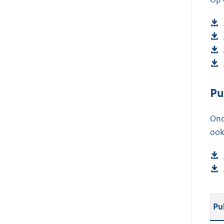
Pu
Ond
ook
Pu