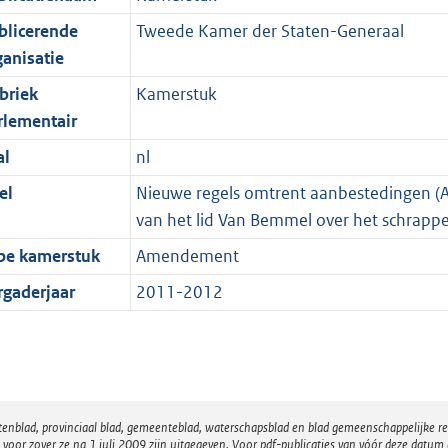
blicerende
Tweede Kamer der Staten-Generaal
ganisatie
briek
Kamerstuk
rlementair
al
nl
el
Nieuwe regels omtrent aanbestedingen 
van het lid Van Bemmel over het schrapp
pe kamerstuk
Amendement
rgaderjaar
2011-2012
atenblad, provinciaal blad, gemeenteblad, waterschapsblad en blad gemeenschappelijke 
 zover ze na 1 juli 2009 zijn uitgegeven. Voor pdf-publicaties van vóór deze datum g