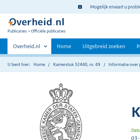
Ter
Mogelijk ervaart u prob
informatie:
U
Publicaties
Officiële publicaties
bent
Primaire
nu
Andere
Overheid.nl
Home
Uitgebreid zoeken
M
hier:
sites
navigatie
binnen
U bent hier:
Home
Kamerstuk 32440, nr. 49
Informatie over 
K
Dat
03