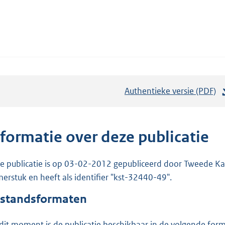
Authentieke versie (PDF)
b
e
s
t
nformatie over deze publicatie
a
n
e publicatie is op 03-02-2012 gepubliceerd door Tweede Kam
d
erstuk en heeft als identifier "kst-32440-49".
s
standsformaten
g
r
dit moment is de publicatie beschikbaar in de volgende for