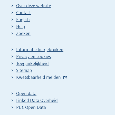
Over deze website
Contact
English
Help
Zoeken
Informatie hergebruiken
Privacy en cookies
Toegankelijkheid
Sitemap
E
Kwetsbaarheid melden
x
t
Open data
e
Linked Data Overheid
r
PUC Open Data
n