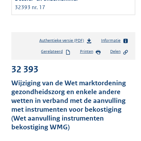
32393 nr. 17
Authentieke versie (PDF)
b
Informatie
e
Gerelateerd
Printen
Delen
s
t
32 393
a
n
d
Wijziging van de Wet marktordening
s
gezondheidszorg en enkele andere
g
wetten in verband met de aanvulling
r
o
met instrumenten voor bekostiging
o
(Wet aanvulling instrumenten
t
bekostiging WMG)
t
e
: