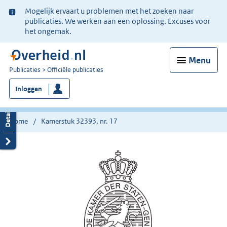
Ter
Mogelijk ervaart u problemen met het zoeken naar
informatie:
publicaties. We werken aan een oplossing. Excuses voor
het ongemak.
Menu
U
Publicaties
Officiële publicaties
bent
Inloggen
nu
hier:
Home
Kamerstuk 32393, nr. 17