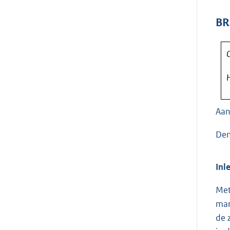
BR
O
H
Aan
Den
Inl
Met
mar
de 