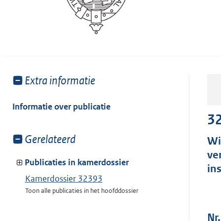
Toon
Extra informatie
meer
van:
Informatie over publicatie
3
Toon
Gerelateerd
Wi
meer
ve
van:
Publicaties in kamerdossier
in
Kamerdossier 32393
Toon alle publicaties in het hoofddossier
Nr.