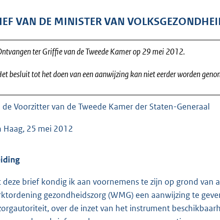
o
o
IEF VAN DE MINISTER VAN VOLKSGEZONDHEI
t
t
ntvangen ter Griffie van de Tweede Kamer op 29 mei 2012.
e
:
et besluit tot het doen van een aanwijzing kan niet eerder worden gen
6
5
 de Voorzitter van de Tweede Kamer der Staten-Generaal
K
b
 Haag, 25 mei 2012
eiding
 deze brief kondig ik aan voornemens te zijn op grond van ar
ktordening gezondheidszorg (WMG) een aanwijzing te geven
zorgautoriteit, over de inzet van het instrument beschikbaa