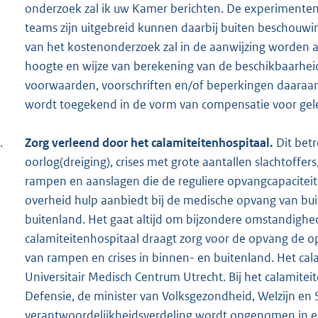
onderzoek zal ik uw Kamer berichten. De experimenten
teams zijn uitgebreid kunnen daarbij buiten beschouwi
van het kostenonderzoek zal in de aanwijzing worden a
hoogte en wijze van berekening van de beschikbaarheid
voorwaarden, voorschriften en/of beperkingen daaraa
wordt toegekend in de vorm van compensatie voor gel
.
Zorg verleend door het calamiteitenhospitaal.
Dit betr
oorlog(dreiging), crises met grote aantallen slachtoffer
rampen en aanslagen die de reguliere opvangcapaciteit
overheid hulp aanbiedt bij de medische opvang van buit
buitenland. Het gaat altijd om bijzondere omstandigh
calamiteitenhospitaal draagt zorg voor de opvang de opv
van rampen en crises in binnen- en buitenland. Het cal
Universitair Medisch Centrum Utrecht. Bij het calamitei
Defensie, de minister van Volksgezondheid, Welzijn en
verantwoordelijkheidsverdeling wordt opgenomen in ee