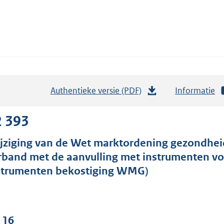
Authentieke versie (PDF)
b
Informatie
e
s
2 393
t
jziging van de Wet marktordening gezondhei
a
rband met de aanvulling met instrumenten vo
n
strumenten bekostiging WMG)
d
s
g
r
 16