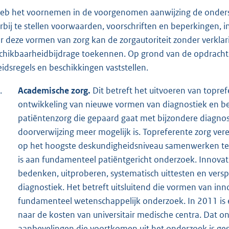
heb het voornemen in de voorgenomen aanwijzing de onder
rbij te stellen voorwaarden, voorschriften en beperkingen,
r deze vormen van zorg kan de zorgautoriteit zonder verkla
chikbaarheidbijdrage toekennen. Op grond van de opdracht in
eidsregels en beschikkingen vaststellen.
.
Academische zorg.
Dit betreft het uitvoeren van topref
ontwikkeling van nieuwe vormen van diagnostiek en beha
patiëntenzorg die gepaard gaat met bijzondere diagno
doorverwijzing meer mogelijk is. Topreferente zorg vere
op het hoogste deskundigheidsniveau samenwerken te
is aan fundamenteel patiëntgericht onderzoek. Innova
bedenken, uitproberen, systematisch uittesten en ver
diagnostiek. Het betreft uitsluitend die vormen van in
fundamenteel wetenschappelijk onderzoek. In 2011 is 
naar de kosten van universitair medische centra. Dat o
aanbevelingen die voortkomen uit het onderzoek is ges