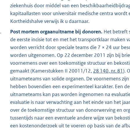
ziekenhuis door middel van een beschikbaarheidbijdrage
kapitaallasten voor universitair medische centra wordt
Kortheidshalve verwijs ik u daarnaar.
.
Post mortem orgaanuitname bij donoren.
Het betreft 
de eerste incisie tot en met het transportklaar make
worden verricht door speciale teams die 7 × 24 uur besc
worden uitgenomen. Op 22 december 2011 zijn bij bri
voornemens over een toekomstige structuur en bekos
gemaakt (Kamerstukken II 20011/12,
28 140, nr. 81
). 
uitnameteams van solide organen. De voornemens zijn
hebben bovendien een experimenteel karakter. Een def
uitnameteams kan pas worden ingenomen na evaluatie 
evaluatie is naar verwachting aan het einde van het j
over de toekomstige structuur van donorwerving en orgaa
tussentijds naar een eventuele andere wijze van bekosti
een kostenonderzoek uit te voeren op basis van de afba