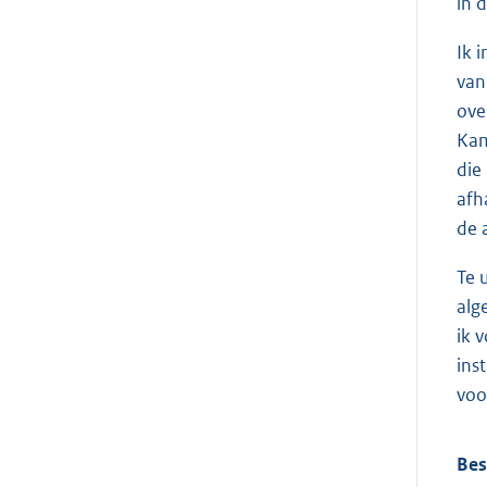
in 
Ik 
van
ove
Kam
die
afh
de 
Te 
alg
ik 
ins
voo
Bes