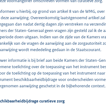
deze voorhangbrief omschreven vormen van curatieve zorg.
informeer u hierbij, op grond van artikel 8 van de WMG, ove
 deze aanwijzing. Overeenkomstig laatstgenoemd artikel zal
rgegaan dan nadat dertig dagen zijn verstreken na verzendin
ers der Staten-Generaal geen vragen zijn gesteld zal ik de a
 periode doen uitgaan. Indien van de zijde van de Kamers vr
ankelijk van de vragen de aanwijzing aan de zorgautoriteit z
aanwijzing wordt mededeling gedaan in de Staatscourant.
uwer informatie is bij brief aan beide Kamers der Staten-Ge
emene toelichting over de toepassing van het instrument be
voor de toelichting op de toepassing van het instrument naa
trument beschikbaarheidbijdrage voor onderscheiden vormen
rgenomen aanwijzing geschetst in de bijbehorende context.
chikbaarheidbijdrage curatieve zorg