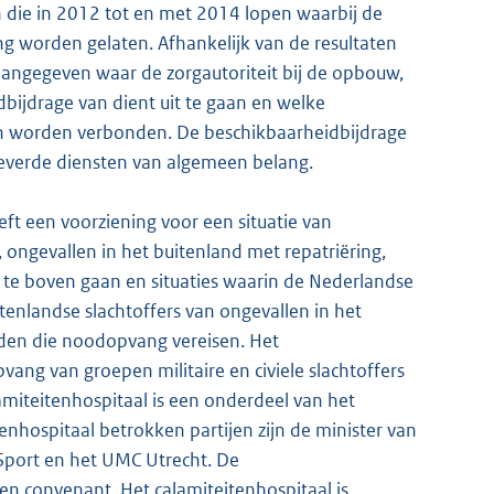
 die in 2012 tot en met 2014 lopen waarbij de
ng worden gelaten. Afhankelijk van de resultaten
angegeven waar de zorgautoriteit bij de opbouw,
bijdrage van dient uit te gaan en welke
n worden verbonden. De beschikbaarheidbijdrage
everde diensten van algemeen belang.
eft een voorziening voor een situatie van
s, ongevallen in het buitenland met repatriëring,
 te boven gaan en situaties waarin de Nederlandse
enlandse slachtoffers van ongevallen in het
eden die noodopvang vereisen. Het
ang van groepen militaire en civiele slachtoffers
amiteitenhospitaal is een onderdeel van het
tenhospitaal betrokken partijen zijn de minister van
 Sport en het UMC Utrecht. De
n convenant. Het calamiteitenhospitaal is