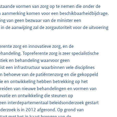
staande vormen van zorg op te nemen die onder de
 in aanmerking komen voor een beschikbaarheidbijdrage.
ring van geen bezwaar van de minister een
 de aanwijzing zal de zorgautoriteit voor de uitvoering
erente zorg en innovatieve zorg, en de
ndeling. Topreferente zorg is zeer specialistische
stiek en behandeling waarvoor geen
ist een infrastructuur waarbinnen vele disciplines
n behoeve van de patiëntenzorg en die gekoppeld
tie en ontwikkeling hebben betrekking op het
spreiden van nieuwe behandelingen en vormen van
novatie en ontwikkeling die steunen op
een interdepartementaal beleidsonderzoek gestart
nderzoek is in 2012 afgerond. Op grond van
tart met het in kaart brengen van de