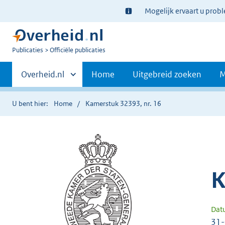
Ter
Mogelijk ervaart u prob
informatie:
U
Publicaties
Officiële publicaties
bent
Primaire
nu
Andere
Overheid.nl
Home
Uitgebreid zoeken
M
hier:
sites
navigatie
binnen
U bent hier:
Home
Kamerstuk 32393, nr. 16
K
Dat
31