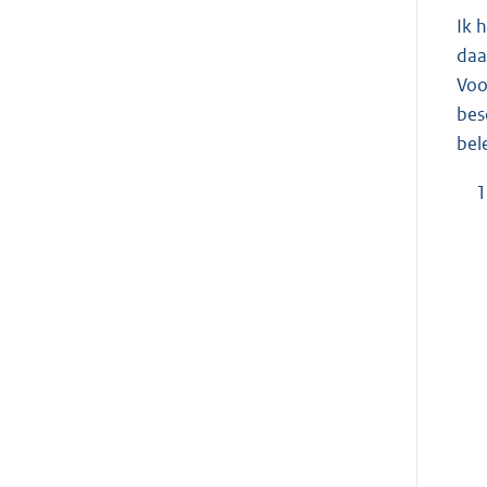
Ik 
daa
Voo
bes
bel
1