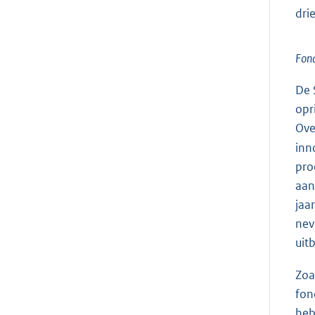
drie
Fond
De 
opr
Ove
inn
pro
aan
jaa
nev
uit
Zoa
fon
heb