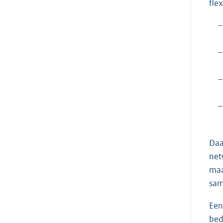
fle
–
–
–
–
Daa
net
maa
sam
Een
bed