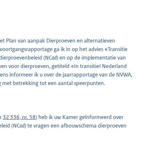
et Plan van aanpak Dierproeven en alternatieven
 voortgangsrapportage ga ik in op het advies «Transitie
 dierproevenbeleid (NC
ad
) en op de implementatie van
en voor dierproeven, getiteld «In transitie! Nederland
vens informeer ik u over de jaarrapportage van de NVWA,
 met betrekking tot een aantal speerpunten.
uk
32 336, nr. 58
) heb ik uw Kamer geïnformeerd over
leid (NC
ad
) te vragen een afbouwschema dierproeven