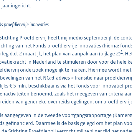
 jaar ingericht.
s proefdiervrije innovaties
Stichting Proefdiervrij heeft mij medio september jl. de c
ichting van het Fonds proefdiervrije innovaties (hierna: fond
2
rleg d.d. 2 maart jl., het plan van aanpak aan (bijlage 2)
. He
ovatiekracht in Nederland te stimuleren door voor de hele k
efdiervrij onderzoek mogelijk te maken. Hiermee wordt mete
bevelingen van het NC
ad
-advies «Transitie naar proefdiervr
rlijks € 5 mln. beschikbaar is via het fonds voor innovatief p
enactiviteiten benoemd, zoals het meegeven van criteria aa
breiden van generieke overheidsregelingen, om proefdiervrije
ls aangegeven in de tweede voortgangsrapportage (Kamer
ds gefinancierd. Daarmee is de basis gelegd om het plan voor
 de Stichting Proefdiervrij verzocht mij te zijner tijd het n