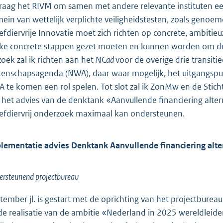
vraag het RIVM om samen met andere relevante instituten een
ein van wettelijk verplichte veiligheidstesten, zoals genoe
efdiervrije Innovatie moet zich richten op concrete, ambitieu
ke concrete stappen gezet moeten en kunnen worden om de do
zoek zal ik richten aan het NC
ad
voor de overige drie transitie
enschapsagenda (NWA), daar waar mogelijk, het uitgangspun
 te komen een rol spelen. Tot slot zal ik ZonMw en de Stich
 het advies van de denktank «Aanvullende financiering alter
efdiervrij onderzoek maximaal kan ondersteunen.
lementatie advies Denktank Aanvullende financiering alte
rsteunend projectbureau
tember jl. is gestart met de oprichting van het projectbure
de realisatie van de ambitie «Nederland in 2025 wereldleider