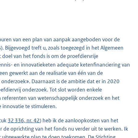
ontouren van een plan van aanpak aangeboden voor de
s). Bijgevoegd treft u, zoals toegezegd in het Algemeen
t doel van het fonds is om de proefdiervrije
ennis- en innovatieketen adequate ketenfinanciering van
en gewerkt aan de realisatie van één van de
ij onderzoek». Daarnaast is de ambitie dat er in 2020
roefdiervrij onderzoek. Tot slot worden enkele
n referenten van wetenschappelijk onderzoek en het
 innovatie te stimuleren.
stuk
32 336, nr. 42
) heb ik de aanloopkosten van het
 de oprichting van het fonds nu verder uit te werken. Ik
ader uitgewerkte plan te doen toekomen. De Stichting