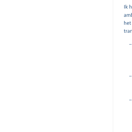
Ik 
amb
het
tra
–
–
–