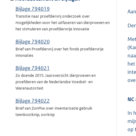
Bijlage 794019
Aan
Transitie naar proefdiervrij onderzoek over
mogelijkheden voor het uitfaseren van dierproeven en
Den
het stimuleren van proefdiervrije innovatie
Met
Bijlage 794020
(Ka
Brief van Proefdiervrij over het fonds proefdiervrije
naa
innovaties
het
Bijlage 794021
int
Zo doende 2015. Jaaroverzicht dierproeven en
ove
proefdieren van de Nederlandse Voedsel- en
Warenautoriteit
NC 
Bijlage 794022
Brief van ZonMw over inventarisatie gebruik
In 
teenkootknip, oorknip
mij
op t