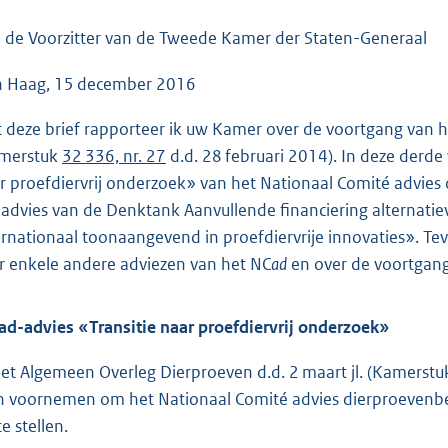
o
o
 de Voorzitter van de Tweede Kamer der Staten-Generaal
t
 Haag, 15 december 2016
t
e
 deze brief rapporteer ik uw Kamer over de voortgang van h
:
merstuk
32 336, nr. 27
d.d. 28 februari 2014). In deze derde
6
r proefdiervrij onderzoek» van het Nationaal Comité advies
3
 advies van de Denktank Aanvullende financiering alternatiev
K
ernationaal toonaangevend in proefdiervrije innovaties». Te
b
r enkele andere adviezen van het NC
ad
en over de voortgang
ad-advies «Transitie naar proefdiervrij onderzoek»
het Algemeen Overleg Dierproeven d.d. 2 maart jl. (Kamerst
n voornemen om het Nationaal Comité advies dierproevenbe
e stellen.