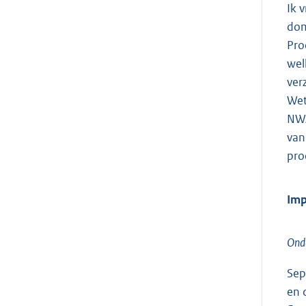
Ik 
dom
Pro
wel
ver
Wet
NWA
van
pro
Imp
Onde
Sep
en 