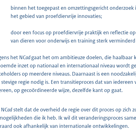
binnen het toegepast en omzettingsgericht onderzoek i
het gebied van proefdiervrije innovaties;
door een focus op proefdiervrije praktijk en reflectie o
van dieren voor onderwijs en training sterk verminder
gens het NC
ad
gaat het om ambitieuze doelen, die haalbaar 
oemde inzet op nationaal en internationaal niveau wordt gel
keholders op meerdere niveaus. Daarnaast is een noodzakelij
 stevige regie nodig is. Een transitieproces dat van iedereen
ereen, op gecoördineerde wijze, dezelfde kant op gaat.
 NC
ad
stelt dat de overheid de regie over dit proces op zic
mogelijkheden die ik heb. Ik wil dit veranderingsproces same
eraard ook afhankelijk van internationale ontwikkelingen.