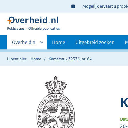
Ter
Mogelijk ervaart u prob
informatie:
U
Publicaties
Officiële publicaties
bent
Primaire
nu
Andere
Overheid.nl
Home
Uitgebreid zoeken
M
hier:
sites
navigatie
binnen
U bent hier:
Home
Kamerstuk 32336, nr. 64
K
Dat
20-