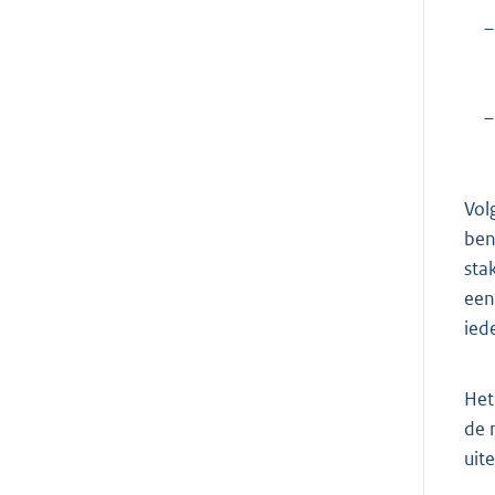
–
–
Vol
ben
sta
een
ied
Het
de 
uit