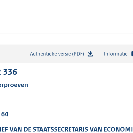
Authentieke versie (PDF)
b
Informatie
e
s
2 336
t
erproeven
a
n
d
s
 64
g
r
IEF VAN DE STAATSSECRETARIS VAN ECONOM