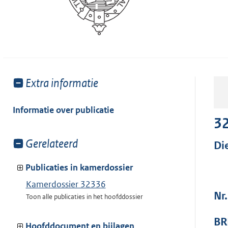
Toon
Extra informatie
meer
van:
Informatie over publicatie
3
Toon
Gerelateerd
Di
meer
van:
Publicaties in kamerdossier
Kamerdossier 32336
Nr.
Toon alle publicaties in het hoofddossier
BR
Hoofddocument en bijlagen