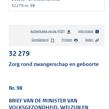
32279 nr. 98
Authentieke versie (PDF)
b
Informatie
e
Gerelateerd
Printen
Delen
s
t
32 279
a
n
d
Zorg rond zwangerschap en geboorte
s
g
r
o
Nr. 98
o
t
t
BRIEF VAN DE MINISTER VAN
e
VOLKSGEZONDHEID, WELZIJN EN
: