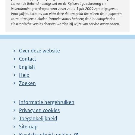
e
zin van de Bekendmakingswet en de Rijkswet goedkeuring en
bekendmaking verdragen voor zover ze na 1 juli 2009 zijn uitgegeven.
l
Voor pdf-publicaties van vóór deze datum geldt dat alleen de in papieren
i
vorm uitgegeven bladen formele status hebben; de hier aangeboden
elektronische versies daarvan worden bij wijze van service aangeboden.
n
k
:
Over deze website
Contact
English
Help
Zoeken
Informatie hergebruiken
Privacy en cookies
Toegankelijkheid
Sitemap
E
Kwetsbaarheid melden