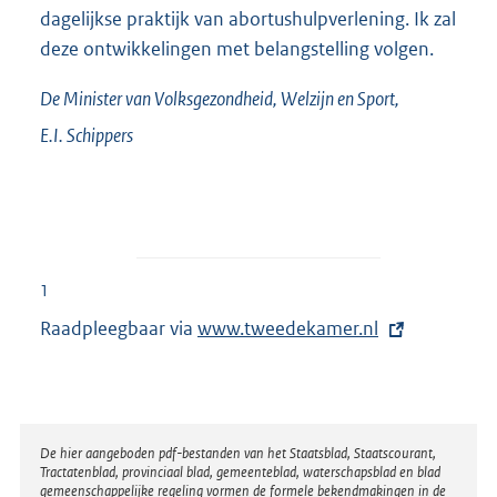
dagelijkse praktijk van abortushulpverlening. Ik zal
deze ontwikkelingen met belangstelling volgen.
De Minister van Volksgezondheid, Welzijn en Sport,
E.I.
Schippers
1
Raadpleegbaar via
E
www.tweedekamer.nl
x
t
e
r
Disclaimer
De hier aangeboden pdf-bestanden van het Staatsblad, Staatscourant,
Tractatenblad, provinciaal blad, gemeenteblad, waterschapsblad en blad
n
gemeenschappelijke regeling vormen de formele bekendmakingen in de