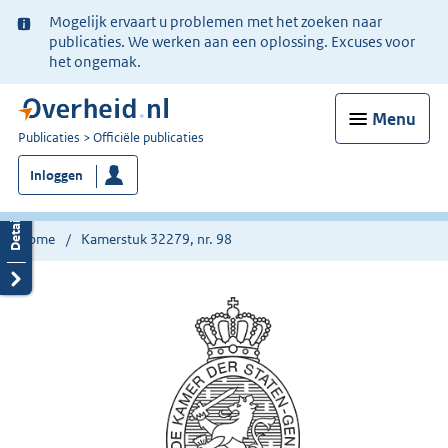
Ter
Mogelijk ervaart u problemen met het zoeken naar
informatie:
publicaties. We werken aan een oplossing. Excuses voor
het ongemak.
Menu
U
Publicaties
Officiële publicaties
bent
Inloggen
nu
hier:
Home
Kamerstuk 32279, nr. 98