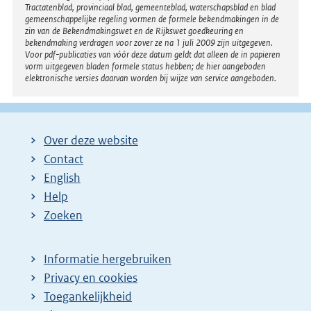
i
Tractatenblad, provinciaal blad, gemeenteblad, waterschapsblad en blad
n
n
gemeenschappelijke regeling vormen de formele bekendmakingen in de
e
zin van de Bekendmakingswet en de Rijkswet goedkeuring en
k
bekendmaking verdragen voor zover ze na 1 juli 2009 zijn uitgegeven.
l
Voor pdf-publicaties van vóór deze datum geldt dat alleen de in papieren
:
i
vorm uitgegeven bladen formele status hebben; de hier aangeboden
elektronische versies daarvan worden bij wijze van service aangeboden.
n
k
:
Over deze website
Contact
English
Help
Zoeken
Informatie hergebruiken
Privacy en cookies
Toegankelijkheid