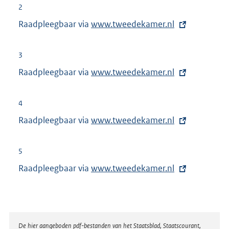
2
Raadpleegbaar via
E
www.tweedekamer.nl
x
t
3
e
Raadpleegbaar via
E
www.tweedekamer.nl
r
x
n
t
4
e
e
Raadpleegbaar via
E
www.tweedekamer.nl
l
r
x
i
n
t
n
5
e
e
k
Raadpleegbaar via
E
www.tweedekamer.nl
l
r
:
x
i
n
t
n
e
e
k
l
r
:
Disclaimer
De hier aangeboden pdf-bestanden van het Staatsblad, Staatscourant,