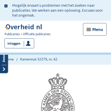
Ter
Mogelijk ervaart u problemen met het zoeken naar
informatie:
publicaties. We werken aan een oplossing. Excuses voor
het ongemak.
Menu
U
Publicaties
Officiële publicaties
bent
Inloggen
nu
hier:
Home
Kamerstuk 32279, nr. 62