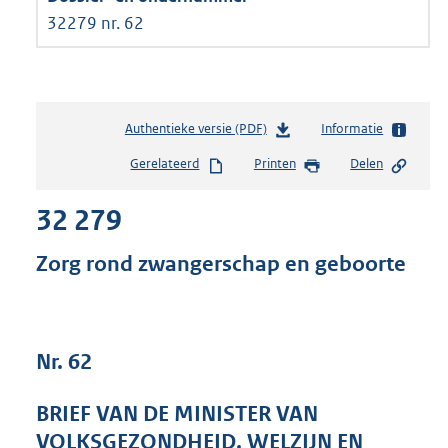
32279 nr. 62
Authentieke versie (PDF)
b
Informatie
e
Gerelateerd
Printen
Delen
s
t
32 279
a
n
d
Zorg rond zwangerschap en geboorte
s
g
r
o
Nr. 62
o
t
t
BRIEF VAN DE MINISTER VAN
e
VOLKSGEZONDHEID, WELZIJN EN
: