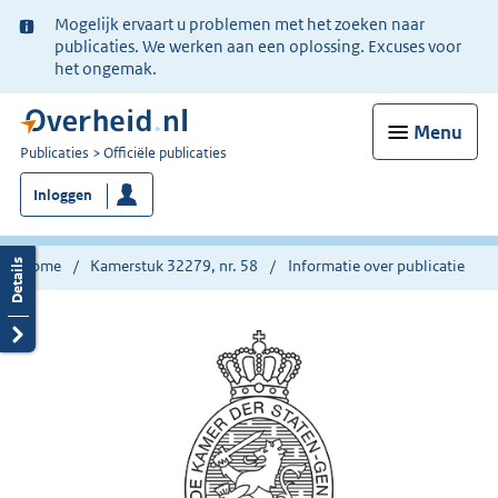
Ter
Mogelijk ervaart u problemen met het zoeken naar
informatie:
publicaties. We werken aan een oplossing. Excuses voor
het ongemak.
Menu
U
Publicaties
Officiële publicaties
bent
Inloggen
nu
hier:
Home
Kamerstuk 32279, nr. 58
Informatie over publicatie