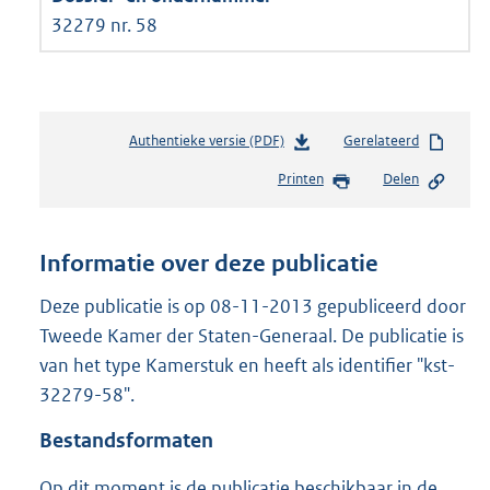
32279 nr. 58
Authentieke versie (PDF)
b
Gerelateerd
e
Printen
Delen
s
t
a
n
Informatie over deze publicatie
d
s
Deze publicatie is op 08-11-2013 gepubliceerd door
g
Tweede Kamer der Staten-Generaal. De publicatie is
r
van het type Kamerstuk en heeft als identifier "kst-
o
32279-58".
o
t
Bestandsformaten
t
e
Op dit moment is de publicatie beschikbaar in de
: