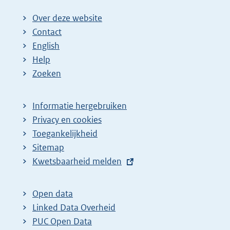
Over deze website
Contact
English
Help
Zoeken
Informatie hergebruiken
Privacy en cookies
Toegankelijkheid
Sitemap
E
Kwetsbaarheid melden
x
t
Open data
e
Linked Data Overheid
r
PUC Open Data