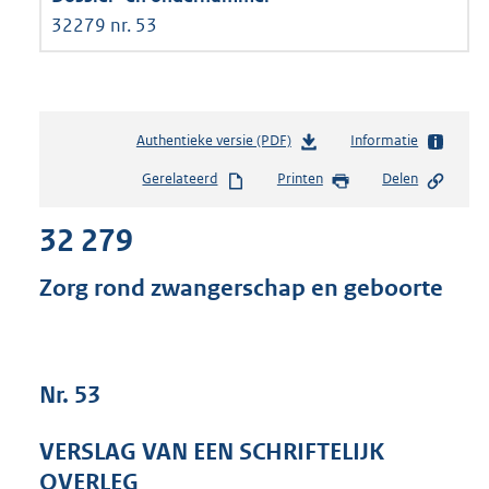
32279 nr. 53
Authentieke versie (PDF)
b
Informatie
e
Gerelateerd
Printen
Delen
s
t
32 279
a
n
d
Zorg rond zwangerschap en geboorte
s
g
r
o
Nr. 53
o
t
t
VERSLAG VAN EEN SCHRIFTELIJK
e
OVERLEG
: