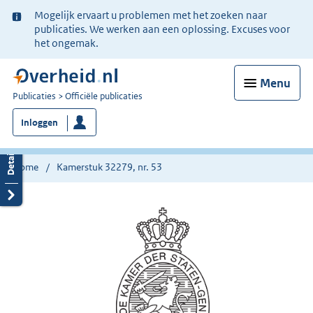
Ter
Mogelijk ervaart u problemen met het zoeken naar
informatie:
publicaties. We werken aan een oplossing. Excuses voor
het ongemak.
Menu
U
Publicaties
Officiële publicaties
bent
Inloggen
nu
hier:
Home
Kamerstuk 32279, nr. 53