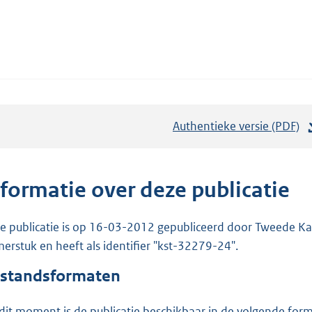
Authentieke versie (PDF)
b
e
s
t
nformatie over deze publicatie
a
n
e publicatie is op 16-03-2012 gepubliceerd door Tweede Kam
d
erstuk en heeft als identifier "kst-32279-24".
s
standsformaten
g
r
dit moment is de publicatie beschikbaar in de volgende for