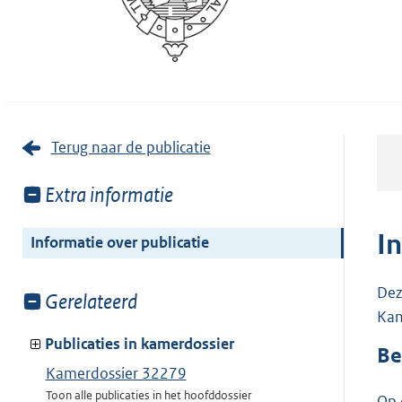
Terug naar de publicatie
Toon
Extra informatie
meer
van:
I
Informatie over publicatie
Dez
Toon
Gerelateerd
Kam
meer
van:
Publicaties in kamerdossier
Be
Kamerdossier 32279
Toon alle publicaties in het hoofddossier
Op 