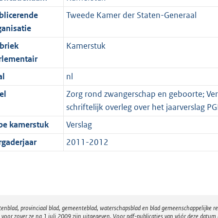
blicerende
Tweede Kamer der Staten-Generaal
ganisatie
briek
Kamerstuk
rlementair
al
nl
el
Zorg rond zwangerschap en geboorte; Versl
schriftelijk overleg over het jaarverslag P
pe kamerstuk
Verslag
rgaderjaar
2011-2012
atenblad, provinciaal blad, gemeenteblad, waterschapsblad en blad gemeenschappelijke 
 zover ze na 1 juli 2009 zijn uitgegeven. Voor pdf-publicaties van vóór deze datum g