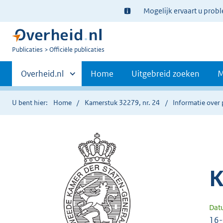
Ter
Mogelijk ervaart u prob
informatie:
U
Publicaties
Officiële publicaties
bent
Primaire
nu
Andere
Overheid.nl
Home
Uitgebreid zoeken
M
hier:
sites
navigatie
binnen
U bent hier:
Home
Kamerstuk 32279, nr. 24
Informatie over 
K
Dat
16