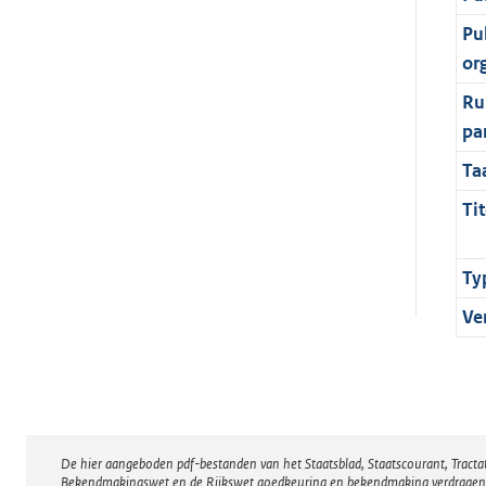
Pu
or
Ru
pa
Ta
Tit
Ty
Ve
De hier aangeboden pdf-bestanden van het Staatsblad, Staatscourant, Tract
Disclaimer
Bekendmakingswet en de Rijkswet goedkeuring en bekendmaking verdragen voor