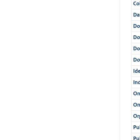
Col
Da
Do
Do
Do
Dos
Ide
In
On
On
Or
Pu
Pu