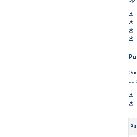
Pu
Ond
ook
Pu