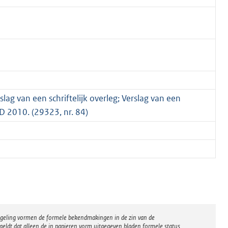
ag van een schriftelijk overleg; Verslag van een
GD 2010. (29323, nr. 84)
regeling vormen de formele bekendmakingen in de zin van de
eldt dat alleen de in papieren vorm uitgegeven bladen formele status