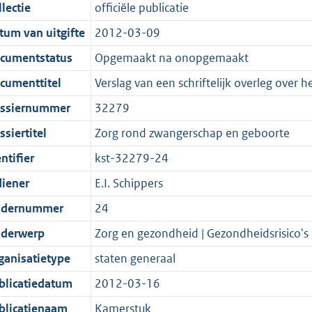
t
a
c
i
:
e
t
t
lectie
officiële publicatie
d
n
i
t
a
c
6
:
e
t
tum van uitgifte
2012-03-09
s
d
e
i
t
a
6
1
:
e
g
s
i
e
i
t
K
8
3
:
cumentstatus
Opgemaakt na onopgemaakt
r
g
n
i
e
i
b
K
9
1
cumenttitel
Verslag van een schriftelijk overleg over 
o
r
f
n
i
e
b
K
4
ssiernummer
32279
o
o
o
f
n
i
b
K
t
o
r
o
f
n
b
siertitel
Zorg rond zwangerschap en geboorte
t
t
m
r
o
f
ntifier
kst-32279-24
e
t
a
m
r
o
diener
E.I. Schippers
:
e
a
a
m
r
2
:
t
a
a
m
dernummer
24
K
2
t
a
a
derwerp
Zorg en gezondheid | Gezondheidsrisico's
b
K
t
a
ganisatietype
staten generaal
b
t
blicatiedatum
2012-03-16
blicatienaam
Kamerstuk