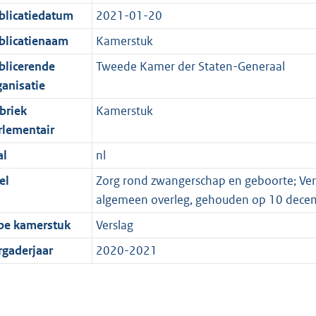
blicatiedatum
2021-01-20
blicatienaam
Kamerstuk
blicerende
Tweede Kamer der Staten-Generaal
ganisatie
briek
Kamerstuk
rlementair
al
nl
el
Zorg rond zwangerschap en geboorte; Ver
algemeen overleg, gehouden op 10 dece
pe kamerstuk
Verslag
rgaderjaar
2020-2021