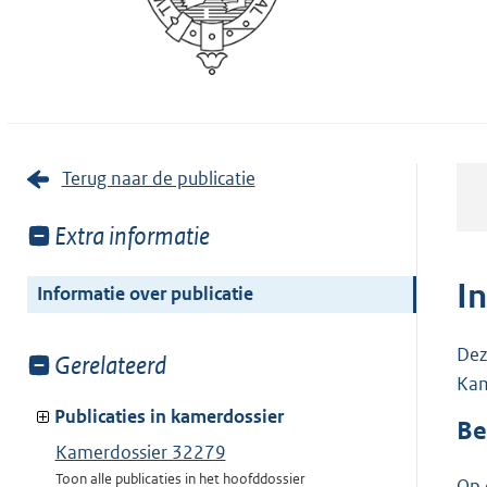
Terug naar de publicatie
Toon
Extra informatie
meer
van:
I
Informatie over publicatie
Dez
Toon
Gerelateerd
Kam
meer
van:
Publicaties in kamerdossier
Be
Kamerdossier 32279
Toon alle publicaties in het hoofddossier
Op 