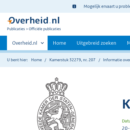
Ter
Mogelijk ervaart u prob
informatie:
U
Publicaties
Officiële publicaties
bent
Primaire
nu
Andere
Overheid.nl
Home
Uitgebreid zoeken
M
hier:
sites
navigatie
binnen
U bent hier:
Home
Kamerstuk 32279, nr. 207
Informatie over
K
Dat
20-