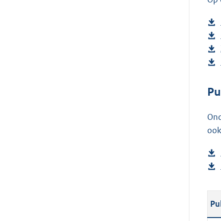
Pu
Ond
ook
Pu