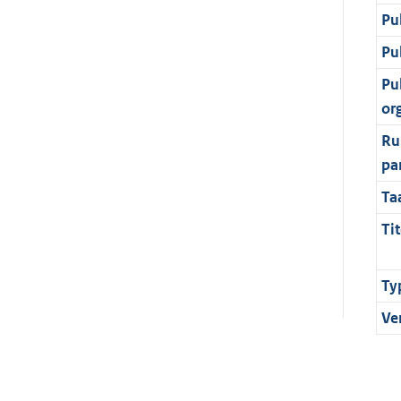
Pu
Pu
Pu
or
Ru
pa
Ta
Tit
Ty
Ve