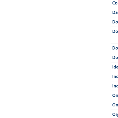
Col
Da
Do
Do
Do
Dos
Ide
In
In
On
On
Or