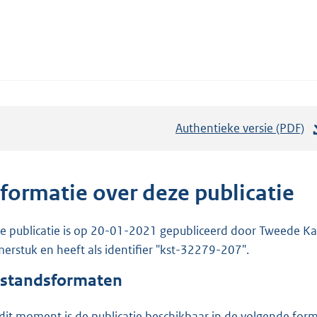
Authentieke versie (PDF)
b
e
s
t
nformatie over deze publicatie
a
n
e publicatie is op 20-01-2021 gepubliceerd door Tweede Kam
d
erstuk en heeft als identifier "kst-32279-207".
s
standsformaten
g
r
dit moment is de publicatie beschikbaar in de volgende for