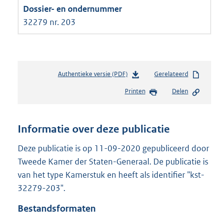
32279 nr. 203
Authentieke versie (PDF)
b
Gerelateerd
e
Printen
Delen
s
t
a
n
Informatie over deze publicatie
d
s
Deze publicatie is op 11-09-2020 gepubliceerd door
g
Tweede Kamer der Staten-Generaal. De publicatie is
r
van het type Kamerstuk en heeft als identifier "kst-
o
32279-203".
o
t
Bestandsformaten
t
e