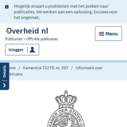
Ter
Mogelijk ervaart u problemen met het zoeken naar
informatie:
publicaties. We werken aan een oplossing. Excuses voor
het ongemak.
Menu
U
Publicaties
Officiële publicaties
bent
Inloggen
nu
hier:
Home
Kamerstuk 32279, nr. 203
Informatie over
publicatie