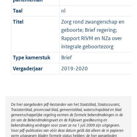
Taal
nl
Titel
Zorg rond zwangerschap en
geboorte; Brief regering;
Rapport RIVM en NZa over
integrale geboortezorg
Type kamerstuk
Brief
Vergaderjaar
2019-2020
Disclaimer
De hier aangeboden pdf-bestanden van het Staatsblad, Staatscourant,
Tractatenblad, provinciaal blad, gemeenteblad, waterschapsblad en blad
gemeenschappelijke regeling vormen de formele bekendmakingen in de
zin van de Bekendmakingswet en de Rijkswet goedkeuring en
bekendmaking verdragen voor zover ze na 1 juli 2009 zijn uitgegeven.
Voor pdf-publicaties van vóór deze datum geldt dat alleen de in papieren
vorm uitgegeven bladen formele status hebben; de hier aangeboden