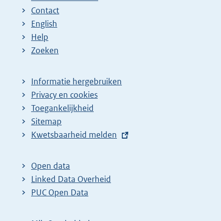
Contact
English
Help
Zoeken
Informatie hergebruiken
Privacy en cookies
Toegankelijkheid
Sitemap
E
Kwetsbaarheid melden
x
t
Open data
e
Linked Data Overheid
r
PUC Open Data
n
e