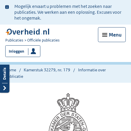
Ter
Mogelijk ervaart u problemen met het zoeken naar
informatie:
publicaties. We werken aan een oplossing. Excuses voor
het ongemak.
Menu
U
Publicaties
Officiële publicaties
bent
Inloggen
nu
hier:
Home
Kamerstuk 32279, nr. 179
Informatie over
publicatie