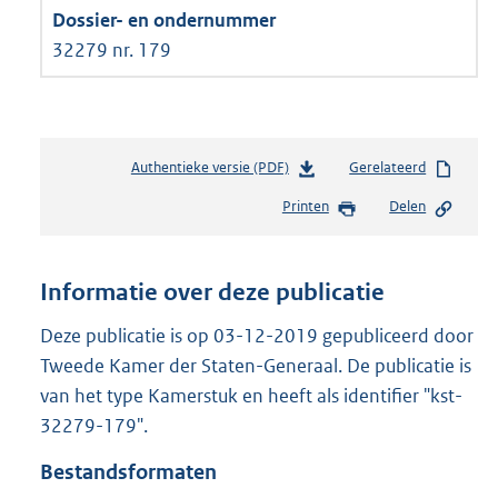
32279 nr. 179
Authentieke versie (PDF)
b
Gerelateerd
e
Printen
Delen
s
t
a
n
Informatie over deze publicatie
d
s
Deze publicatie is op 03-12-2019 gepubliceerd door
g
Tweede Kamer der Staten-Generaal. De publicatie is
r
van het type Kamerstuk en heeft als identifier "kst-
o
32279-179".
o
t
Bestandsformaten
t
e