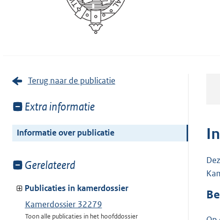
Terug naar de publicatie
Toon
Extra informatie
meer
van:
I
Informatie over publicatie
Dez
Toon
Gerelateerd
Kam
meer
van:
Publicaties in kamerdossier
Be
Kamerdossier 32279
Toon alle publicaties in het hoofddossier
Op 