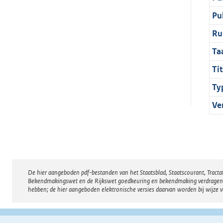
Pu
Ru
Ta
Tit
Ty
Ve
De hier aangeboden pdf-bestanden van het Staatsblad, Staatscourant, Tract
Disclaimer
Bekendmakingswet en de Rijkswet goedkeuring en bekendmaking verdragen voor
hebben; de hier aangeboden elektronische versies daarvan worden bij wijze 