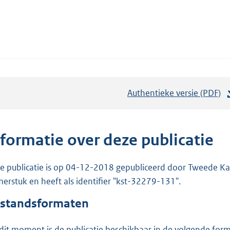
Authentieke versie (PDF)
b
e
s
t
nformatie over deze publicatie
a
n
e publicatie is op 04-12-2018 gepubliceerd door Tweede Kam
d
erstuk en heeft als identifier "kst-32279-131".
s
standsformaten
g
r
dit moment is de publicatie beschikbaar in de volgende for