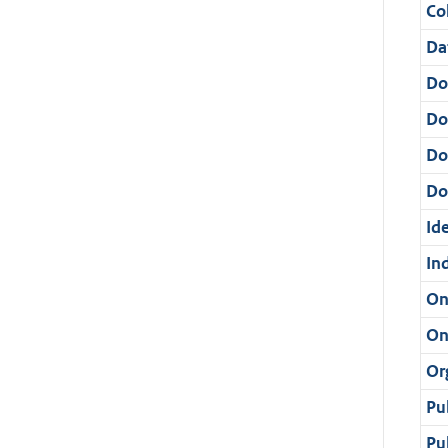
Col
Da
Do
Do
Do
Dos
Ide
In
On
On
Or
Pu
Pu