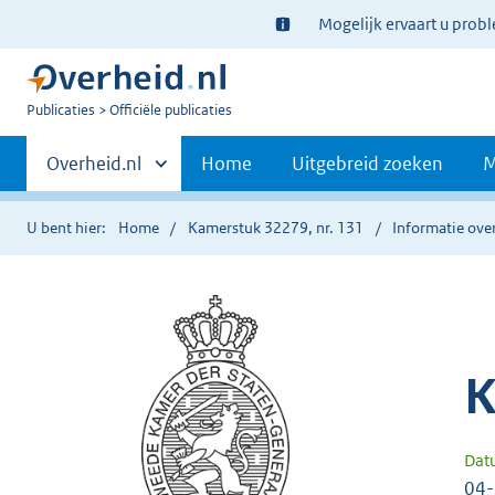
Ter
Mogelijk ervaart u prob
informatie:
U
Publicaties
Officiële publicaties
bent
Primaire
nu
Andere
Overheid.nl
Home
Uitgebreid zoeken
M
hier:
sites
navigatie
binnen
U bent hier:
Home
Kamerstuk 32279, nr. 131
Informatie over
K
Dat
04-