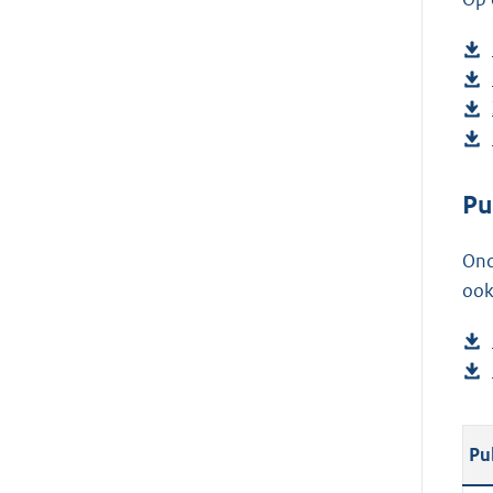
Pu
Ond
ook
Pu