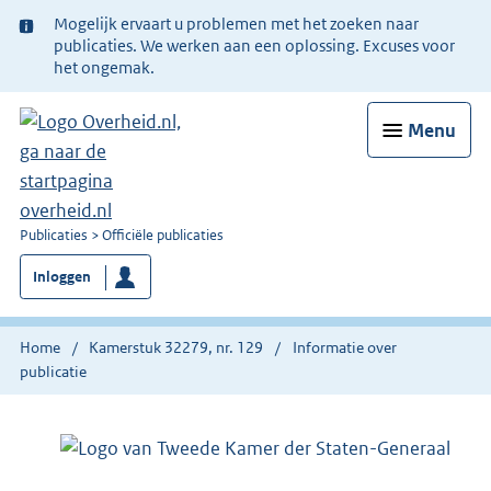
Ter
Mogelijk ervaart u problemen met het zoeken naar
informatie:
publicaties. We werken aan een oplossing. Excuses voor
het ongemak.
Menu
U
Publicaties
Officiële publicaties
bent
Inloggen
nu
hier:
Home
Kamerstuk 32279, nr. 129
Informatie over
publicatie