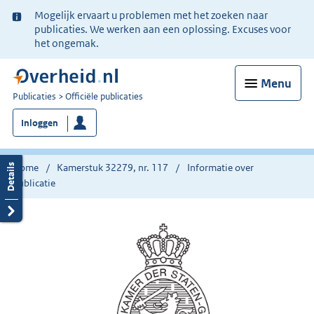
Ter
Mogelijk ervaart u problemen met het zoeken naar
informatie:
publicaties. We werken aan een oplossing. Excuses voor
het ongemak.
Menu
U
Publicaties
Officiële publicaties
bent
Inloggen
nu
hier:
Home
Kamerstuk 32279, nr. 117
Informatie over
publicatie