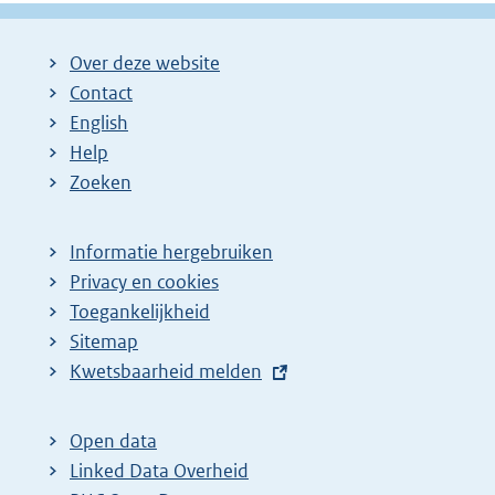
Over deze website
Contact
English
Help
Zoeken
Informatie hergebruiken
Privacy en cookies
Toegankelijkheid
Sitemap
E
Kwetsbaarheid melden
x
t
Open data
e
Linked Data Overheid
r