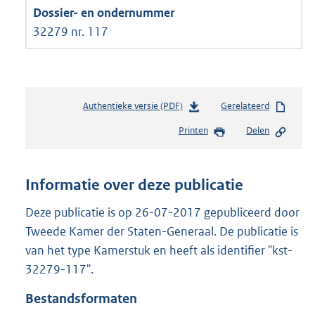
32279 nr. 117
Authentieke versie (PDF)
b
Gerelateerd
e
Printen
Delen
s
t
a
n
Informatie over deze publicatie
d
s
Deze publicatie is op 26-07-2017 gepubliceerd door
g
Tweede Kamer der Staten-Generaal. De publicatie is
r
van het type Kamerstuk en heeft als identifier "kst-
o
32279-117".
o
t
Bestandsformaten
t
e