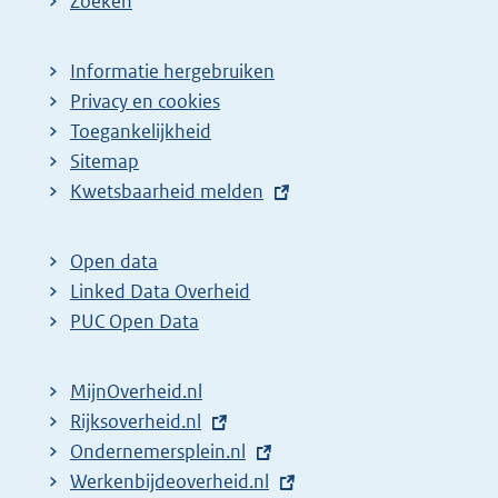
Zoeken
Informatie hergebruiken
Privacy en cookies
Toegankelijkheid
Sitemap
E
Kwetsbaarheid melden
x
t
Open data
e
Linked Data Overheid
r
PUC Open Data
n
e
MijnOverheid.nl
l
E
Rijksoverheid.nl
i
x
E
Ondernemersplein.nl
n
t
x
E
Werkenbijdeoverheid.nl
k