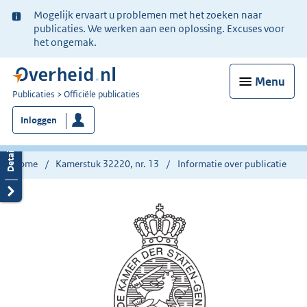
Ter
Mogelijk ervaart u problemen met het zoeken naar
informatie:
publicaties. We werken aan een oplossing. Excuses voor
het ongemak.
Menu
U
Publicaties
Officiële publicaties
bent
Inloggen
nu
hier:
Home
Kamerstuk 32220, nr. 13
Informatie over publicatie