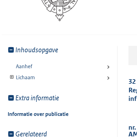
Toon
Inhoudsopgave
meer
van:
Aanhef
Lichaam
32
Re
Toon
Extra informatie
in
meer
van:
Informatie over publicatie
nr
Toon
Gerelateerd
AM