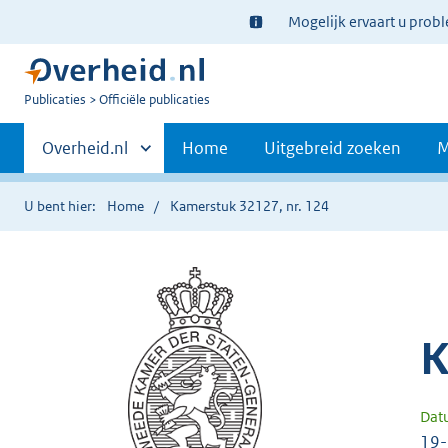
Ter
Mogelijk ervaart u prob
informatie:
U
Publicaties
Officiële publicaties
bent
Primaire
nu
Andere
Overheid.nl
Home
Uitgebreid zoeken
M
hier:
sites
navigatie
binnen
U bent hier:
Home
Kamerstuk 32127, nr. 124
K
Dat
19