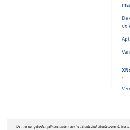
maa
De 
de 
Apt
Van
X
N
1
Ver
De hier aangeboden pdf-bestanden van het Staatsblad, Staatscourant, Tract
Disclaimer