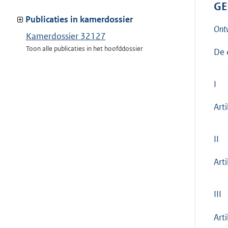
GE
meer
van:
Publicaties in kamerdossier
Ont
Kamerdossier 32127
Toon alle publicaties in het hoofddossier
De 
I
Art
II
Art
III
Arti