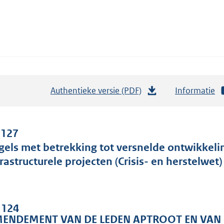
Authentieke versie (PDF)
b
Informatie
e
s
t
 127
a
gels met betrekking tot versnelde ontwikkelin
n
frastructurele projecten (Crisis- en herstelwet)
d
s
g
. 124
r
ENDEMENT VAN DE LEDEN APTROOT EN VAN D