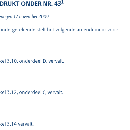
o
1
DRUKT ONDER NR. 43
o
t
vangen 17 november 2009
t
ondergetekende stelt het volgende amendement voor:
e
:
1
3
ikel 3.10, onderdeel D, vervalt.
K
b
ikel 3.12, onderdeel C, vervalt.
kel 3.14 vervalt.