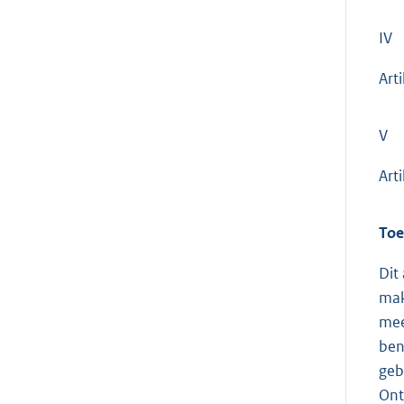
IV
Arti
V
Art
Toe
Dit
mak
mee
ben
geb
Ont