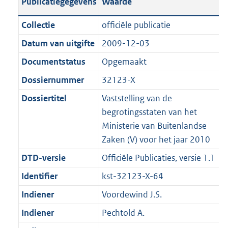
Publicatiegegevens
Waarde
a
t
a
c
i
e
t
t
n
a
t
a
c
:
e
t
Collectie
officiële publicatie
d
n
i
t
a
1
:
e
Datum van uitgifte
2009-12-03
s
d
e
i
t
1
2
:
g
s
Documentstatus
Opgemaakt
i
e
i
K
K
1
r
g
n
i
e
b
b
K
Dossiernummer
32123-X
o
r
f
n
i
b
Dossiertitel
Vaststelling van de
o
o
o
f
n
begrotingsstaten van het
t
o
r
o
f
Ministerie van Buitenlandse
t
t
m
r
o
Zaken (V) voor het jaar 2010
e
t
a
m
r
:
e
DTD-versie
Officiële Publicaties, versie 1.1
a
a
m
2
:
t
a
a
Identifier
kst-32123-X-64
K
2
t
a
Indiener
Voordewind J.S.
b
K
t
b
Indiener
Pechtold A.