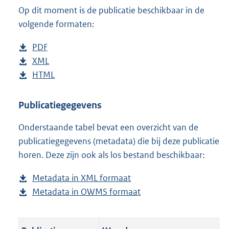
Op dit moment is de publicatie beschikbaar in de
:
1
volgende formaten:
1
K
D
PDF
b
b
o
D
XML
e
b
w
o
D
HTML
s
e
b
n
w
o
t
s
e
l
n
w
a
t
s
Publicatiegegevens
o
l
n
n
a
t
Onderstaande tabel bevat een overzicht van de
a
o
l
d
n
a
publicatiegegevens (metadata) die bij deze publicatie
d
a
o
s
d
n
horen. Deze zijn ook als los bestand beschikbaar:
p
d
a
g
s
d
u
p
d
r
g
s
Metadata in XML formaat
b
b
u
p
o
r
g
Metadata in OWMS formaat
e
b
l
b
u
o
o
r
s
e
i
l
b
t
o
o
t
s
c
i
l
t
t
o