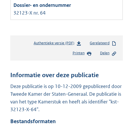
32123-X nr. 64
Authentieke versie (PDF)
b
Gerelateerd
e
Printen
Delen
s
t
a
n
Informatie over deze publicatie
d
s
Deze publicatie is op 10-12-2009 gepubliceerd door
g
Tweede Kamer der Staten-Generaal. De publicatie is
r
van het type Kamerstuk en heeft als identifier "kst-
o
32123-X-64".
o
t
Bestandsformaten
t
e