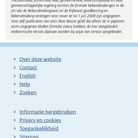
Tractatenblad, provinciaal blad, gemeenteblad, waterschapsblad en blad
gemeenschappelijke regeling vormen de formele bekendmakingen in de
zin van de Bekendmakingswet en de Rijkswet goedkeuring en
bekendmaking verdragen voor zover ze na 1 juli 2009 zijn uitgegeven.
Voor pdf-publicaties van vóór deze datum geldt dat alleen de in papieren
vorm uitgegeven bladen formele status hebben; de hier aangeboden
elektronische versies daarvan worden bij wijze van service aangeboden.
Over deze website
Contact
English
Help
Zoeken
Informatie hergebruiken
Privacy en cookies
Toegankelijkheid
Sitemap