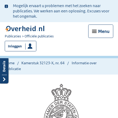
Ter
Mogelijk ervaart u problemen met het zoeken naar
informatie:
publicaties. We werken aan een oplossing. Excuses voor
het ongemak.
Menu
U
Publicaties
Officiële publicaties
bent
Inloggen
nu
hier:
Home
Kamerstuk 32123-X, nr. 64
Informatie over
publicatie