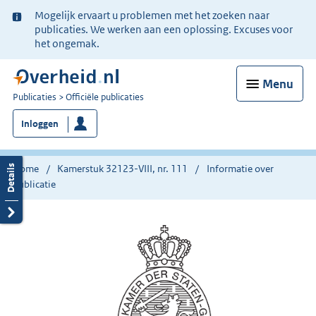
Ter
Mogelijk ervaart u problemen met het zoeken naar
informatie:
publicaties. We werken aan een oplossing. Excuses voor
het ongemak.
Menu
U
Publicaties
Officiële publicaties
bent
Inloggen
nu
hier:
Home
Kamerstuk 32123-VIII, nr. 111
Informatie over
publicatie