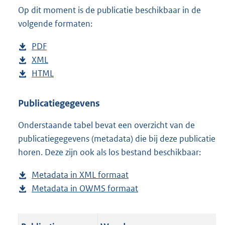
Op dit moment is de publicatie beschikbaar in de
:
4
volgende formaten:
8
K
D
PDF
b
b
o
D
XML
e
b
w
o
D
HTML
s
e
b
n
w
o
t
s
e
l
n
w
a
t
s
Publicatiegegevens
o
l
n
n
a
t
Onderstaande tabel bevat een overzicht van de
a
o
l
d
n
a
publicatiegegevens (metadata) die bij deze publicatie
d
a
o
s
d
n
horen. Deze zijn ook als los bestand beschikbaar:
p
d
a
g
s
d
u
p
d
r
g
s
Metadata in XML formaat
b
b
u
p
o
r
g
Metadata in OWMS formaat
e
b
l
b
u
o
o
r
s
e
i
l
b
t
o
o
t
s
c
i
l
t
t
o