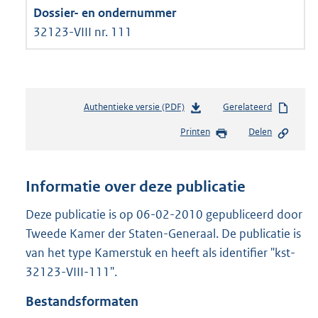
32123-VIII nr. 111
Authentieke versie (PDF)
b
Gerelateerd
e
Printen
Delen
s
t
a
n
Informatie over deze publicatie
d
s
Deze publicatie is op 06-02-2010 gepubliceerd door
g
Tweede Kamer der Staten-Generaal. De publicatie is
r
van het type Kamerstuk en heeft als identifier "kst-
o
32123-VIII-111".
o
t
Bestandsformaten
t
e