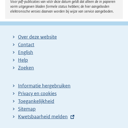
Voor pdf-publicaties van vóór deze datum geldt dat alleen de in papieren
vorm uitgegeven bladen formele status hebben; de hier aangeboden
elektronische versies daarvan worden bij wijze van service aangeboden.
Over deze website
Contact
English
Help
Zoeken
Informatie hergebruiken
Privacy en cookies
Toegankelijkheid
Sitemap
E
Kwetsbaarheid melden
x