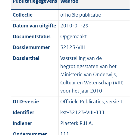
Publicatiegegevens
Waarde
a
t
a
c
i
e
t
t
n
a
t
a
c
:
e
t
Collectie
officiële publicatie
d
n
i
t
a
4
:
e
Datum van uitgifte
2010-01-29
s
d
e
i
t
8
1
:
g
s
Documentstatus
Opgemaakt
i
e
i
K
9
1
r
g
n
i
e
b
3
5
Dossiernummer
32123-VIII
o
r
f
n
i
K
K
Dossiertitel
Vaststelling van de
o
o
o
f
n
b
b
begrotingsstaten van het
t
o
r
o
f
Ministerie van Onderwijs,
t
t
m
r
o
Cultuur en Wetenschap (VIII)
e
t
a
m
r
voor het jaar 2010
:
e
a
a
m
2
:
DTD-versie
Officiële Publicaties, versie 1.1
t
a
a
K
2
t
a
Identifier
kst-32123-VIII-111
b
K
t
Indiener
Plasterk R.H.A.
b
Ondernummer
111