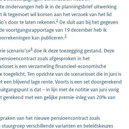
te ondervangen heb ik in de planningsbrief uitwerking
 ik tegemoet wil komen aan het verzoek van het lid
2
o’s door te laten rekenen.
De sluit aan bij het gegeven
In de voortgangsrapportage van 19 december heb ik
3
oorrekeningen kan publiceren.
4
ie scenario’s»
doe ik deze toezegging gestand. Deze
pensioencontract zoals afgesproken in het
arioset is een verzameling financieel-economische
ie toegelicht. Ten opzichte van de scenarioset die in juni is
 een blijvend lage rente. Voorts is een set doorgerekend
gangspunt is dat – in lijn met de notitie van juni vorig
ordt gerekend met een gelijke premie-inleg van 20% van
fspraken van het nieuwe pensioencontract zoals
e stuurgroep verschillende varianten en beleidskeuzes