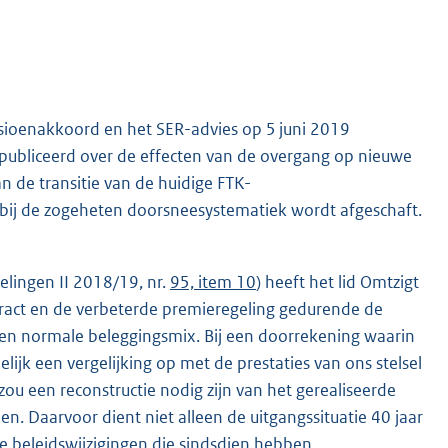
nsioenakkoord en het SER-advies op 5 juni 2019
epubliceerd over de effecten van de overgang op nieuwe
n de transitie van de huidige FTK-
bij de zogeheten doorsneesystematiek wordt afgeschaft.
elingen II 2018/19, nr.
95, item 10
) heeft het lid Omtzigt
ract en de verbeterde premieregeling gedurende de
en normale beleggingsmix. Bij een doorrekening waarin
jk een vergelijking op met de prestaties van ons stelsel
zou een reconstructie nodig zijn van het gerealiseerde
den. Daarvoor dient niet alleen de uitgangssituatie 40 jaar
e beleidswijzigingen die sindsdien hebben