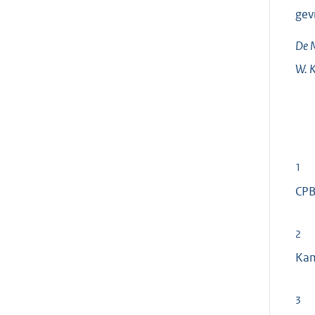
gev
De M
W.
K
1
CPB
2
Ka
3