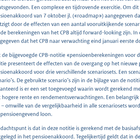
atsgevonden. Een complexe en tijdrovende exercitie. Om dit 
sioenakkoord van 7 oktober jl. («roadmap») aangegeven dat
zigt door de effecten van een aantal vooruitkijkende scenari
 de berekeningen van het CPB altijd forward-looking zijn. 
gegeven dat het CPB naar verwachting eind januari eerste d
 de bijgevoegde CPB-notitie «pensioenberekeningen voor dr
itie presenteert de effecten van de overgang op het nieuwe 
sioenakkoord voor drie verschillende scenariosets. Een scen
nario’s. De gebruikte scenario’s zijn in de bijlage van de notit
anteerd is er een set toegevoegd waarin wordt gerekend met
 hogere rente en rendementsverwachtingen. Een belangrijk uit
r – omwille van de vergelijkbaarheid in alle scenariosets w
 pensioengevend loon.
dachtspunt is dat in deze notitie is gerekend met de basisa
tgelegd in het pensioenakkoord. Tegelijkertijd geldt dat in d