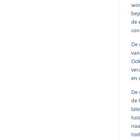
wor
bep
de 
con
De 
van
Ook
ver
en 
De 
de 
lat
tus
naa
toe