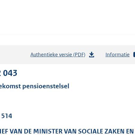
Authentieke versie (PDF)
b
Informatie
e
s
2 043
t
ekomst pensioenstelsel
a
n
d
s
. 514
g
r
IEF VAN DE MINISTER VAN SOCIALE ZAKEN E