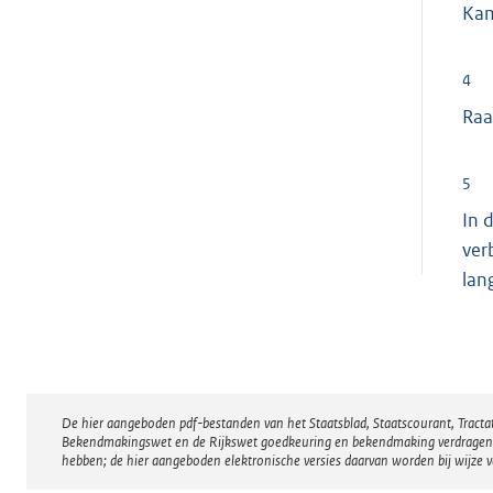
Ka
4
Raa
5
In 
ver
lan
De hier aangeboden pdf-bestanden van het Staatsblad, Staatscourant, Tract
Disclaimer
Bekendmakingswet en de Rijkswet goedkeuring en bekendmaking verdragen voor
hebben; de hier aangeboden elektronische versies daarvan worden bij wijze 