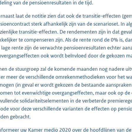
deling van de pensioenresultaten in de tijd.
rnaast laat de notitie zien dat ook de transitie-effecten (g
sioencontract sterk afhankelijk zijn van de scenarioset. In al
zienlijke transitie-effecten. De rendementen zijn in dat geva
kelijker te compenseren zijn. Als de rente rond de 0% is, dan
 lage rente zijn de verwachte pensioenresultaten echter aanz
overgangseffecten ook wordt beïnvloed door de gekozen ma
nen de stuurgroep zal de komende maanden nog nadere uitw
er meer de verschillende omrekenmethodieken voor het waa
mogen (in geval er wordt gekozen de bestaande aanspraken 
komen tot evenwichtige overgangseffecten, maar ook op de 
vullende solidariteitselementen in de verbeterde premierege
iode voor deze verschillende varianten de effecten op pensio
den gebracht.
informeer uw Kamer medio 2020 over de hoofdlijnen van de st