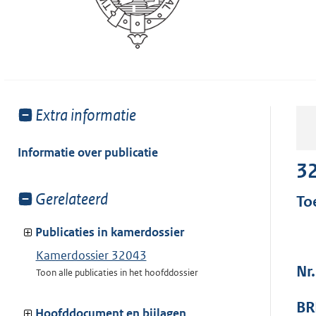
Toon
Extra informatie
meer
van:
Informatie over publicatie
3
Toon
Gerelateerd
To
meer
van:
Publicaties in kamerdossier
Kamerdossier 32043
Nr
Toon alle publicaties in het hoofddossier
BR
Hoofddocument en bijlagen