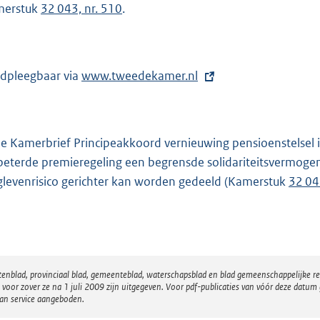
merstuk
32 043, nr. 510
.
dpleegbaar via
E
www.tweedekamer.nl
x
t
e
de Kamerbrief Principeakkoord vernieuwing pensioenstelsel i
r
beterde premieregeling een begrensde solidariteitsvermog
n
glevenrisico gerichter kan worden gedeeld (Kamerstuk
32 04
e
l
i
n
k
atenblad, provinciaal blad, gemeenteblad, waterschapsblad en blad gemeenschappelijke 
:
 zover ze na 1 juli 2009 zijn uitgegeven. Voor pdf-publicaties van vóór deze datum g
van service aangeboden.