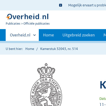
Ter
Mogelijk ervaart u prob
informatie:
U
Publicaties
Officiële publicaties
bent
Primaire
nu
Andere
Overheid.nl
Home
Uitgebreid zoeken
M
hier:
sites
navigatie
binnen
U bent hier:
Home
Kamerstuk 32043, nr. 514
K
Dat
11-