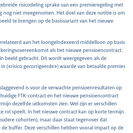
gebreide risicodeling sprake van een premieregeling met
ing nog niet meegenomen. Het doel van deze notitie is om
 beeld te brengen op de basisvariant van het nieuwe
 gerelateerd aan het loongeïndexeerd middelloon op basis
tkeringsovereenkomst als het nieuwe pensioencontract.
n beeld gebracht. Dit wordt weergegeven als de
er in («risico gecorrigeerde») waarde van betaalde premies
rslaggevend is voor de verwachte pensioenresultaten op
 huidige FTK-contract en het nieuwe pensioencontract
mijn dezelfde uitkomsten zien. Wel zijn er verschillen
ke rol speelt. In het nieuwe contract kan op korte termijn
 oudere cohorten), maar daar staat tegenover dat
 de buffer. Deze verschillen hebben vooral impact op de