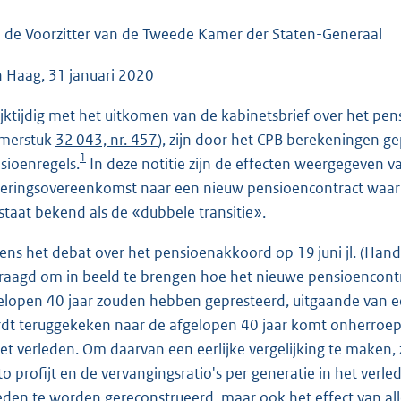
o
o
 de Voorzitter van de Tweede Kamer der Staten-Generaal
t
 Haag, 31 januari 2020
t
e
ijktijdig met het uitkomen van de kabinetsbrief over het pe
:
merstuk
32 043, nr. 457
), zijn door het CPB berekeningen g
4
1
sioenregels.
In deze notitie zijn de effecten weergegeven va
2
keringsovereenkomst naar een nieuw pensioencontract waar
K
 staat bekend als de «dubbele transitie».
b
dens het debat over het pensioenakkoord op 19 juni jl. (Hand
raagd om in beeld te brengen hoe het nieuwe pensioencont
elopen 40 jaar zouden hebben gepresteerd, uitgaande van e
dt teruggekeken naar de afgelopen 40 jaar komt onherroepeli
het verleden. Om daarvan een eerlijke vergelijking te maken, 
to profijt en de vervangingsratio's per generatie in het verle
eden te worden gereconstrueerd, maar ook het effect van all