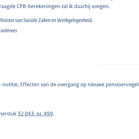
raagde CPB-berekeningen zal ik daarbij voegen.
inister van Sociale Zaken en Werkgelegenheid,
oolmees
-notitie, Effecten van de overgang op nieuwe pensioenregels
merstuk
32 043, nr. 499
.