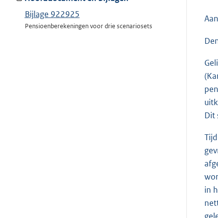
Bijlage 922925
Aan
Pensioenberekeningen voor drie scenariosets
Den
Gel
(Ka
pen
uit
Dit
Tij
gev
afg
wor
in 
net
gel