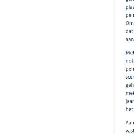
pla
pen
Omt
dat
aan
Met
not
pen
sce
geh
met
jaa
het
Aan
vas