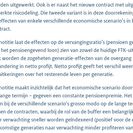
den uitgewerkt. Ook is er naast het nieuwe contract met uit
erkte risicodeling. Die tweede variant is in deze doorreken
effecten van enkele verschillende economische scenario’s in
tract.
notitie laat de effecten op de vervangingsratio’s (pensioen
 het pensioengevend loon) zien van zowel de huidige FTK-ui
 worden de zogeheten generatie-effecten van de overgang i
andering in netto profijt. Netto profijt geeft het verschil we
uitkeringen over het resterende leven per generatie.
notitie maakt inzichtelijk dat het economische scenario doo
lange termijn – gegeven een constante pensioenpremie. Het
en bij de verschillende scenario’s grosso modo op de lange ter
sen de contracten, waarbij de rol van de buffer een belangrij
r verwachting sneller worden geïndexeerd (positief voor de
komstige generaties naar verwachting minder profiteren van