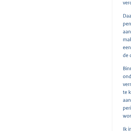
ver
Daa
pen
aan
mak
een
de 
Bin
ond
ver
te 
aan
per
wor
Ik 