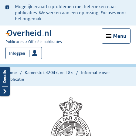
Ter
Mogelijk ervaart u problemen met het zoeken naar
informatie:
publicaties. We werken aan een oplossing. Excuses voor
het ongemak.
Menu
U
Publicaties
Officiële publicaties
bent
Inloggen
nu
hier:
Home
Kamerstuk 32043, nr. 185
Informatie over
publicatie