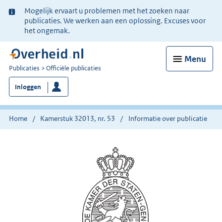
Ter
Mogelijk ervaart u problemen met het zoeken naar
informatie:
publicaties. We werken aan een oplossing. Excuses voor
het ongemak.
Menu
U
Publicaties
Officiële publicaties
bent
Inloggen
nu
hier:
Home
Kamerstuk 32013, nr. 53
Informatie over publicatie