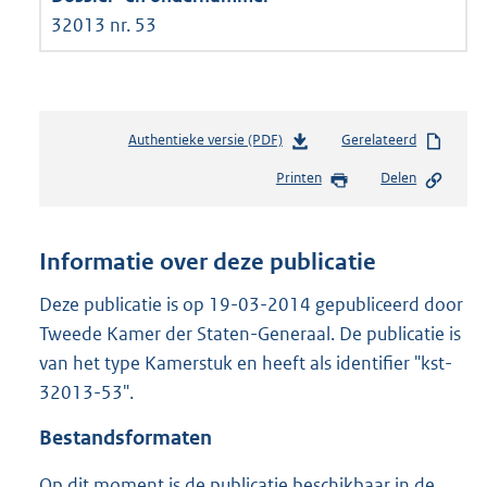
32013 nr. 53
Authentieke versie (PDF)
b
Gerelateerd
e
Printen
Delen
s
t
a
n
Informatie over deze publicatie
d
s
Deze publicatie is op 19-03-2014 gepubliceerd door
g
Tweede Kamer der Staten-Generaal. De publicatie is
r
van het type Kamerstuk en heeft als identifier "kst-
o
32013-53".
o
t
Bestandsformaten
t
e
Op dit moment is de publicatie beschikbaar in de
: