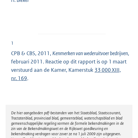
1
CPB & CBS, 2011,
Kenmerken van wederuitvoer bedrijven
,
februari 2011. Reactie op dit rapport is op 1 maart
verstuurd aan de Kamer, Kamerstuk
33 000 XIII,
nr. 169
.
Disclaimer
De hier aangeboden pdf-bestanden van het Staatsblad, Staatscourant,
Tractatenblad, provinciaal blad, gemeenteblad, waterschapsblad en blad
gemeenschappelijke regeling vormen de formele bekendmakingen in de
zin van de Bekendmakingswet en de Rijkswet goedkeuring en
bekendmaking verdragen voor zover ze na 1 juli 2009 zijn uitgegeven.