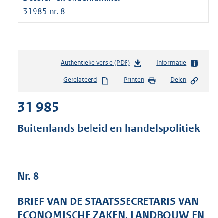
31985 nr. 8
Authentieke versie (PDF)
b
Informatie
e
Gerelateerd
Printen
Delen
s
t
31 985
a
n
d
Buitenlands beleid en handelspolitiek
s
g
r
o
Nr. 8
o
t
t
BRIEF VAN DE STAATSSECRETARIS VAN
e
ECONOMISCHE ZAKEN, LANDBOUW EN
: