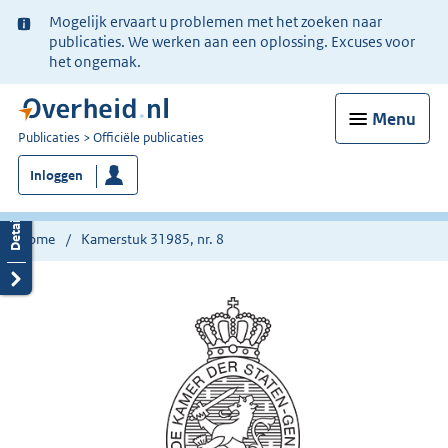
Ter
Mogelijk ervaart u problemen met het zoeken naar
informatie:
publicaties. We werken aan een oplossing. Excuses voor
het ongemak.
Menu
U
Publicaties
Officiële publicaties
bent
Inloggen
nu
hier:
Home
Kamerstuk 31985, nr. 8