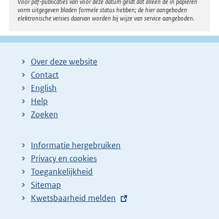
Voor pdf-publicaties van vóór deze datum geldt dat alleen de in papieren
vorm uitgegeven bladen formele status hebben; de hier aangeboden
elektronische versies daarvan worden bij wijze van service aangeboden.
Over deze website
Contact
English
Help
Zoeken
Informatie hergebruiken
Privacy en cookies
Toegankelijkheid
Sitemap
E
Kwetsbaarheid melden
x