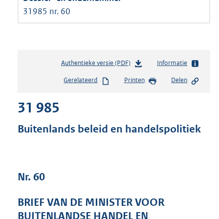
31985 nr. 60
Authentieke versie (PDF)
b
Informatie
e
Gerelateerd
Printen
Delen
s
t
31 985
a
n
d
Buitenlands beleid en handelspolitiek
s
g
r
o
Nr. 60
o
t
t
BRIEF VAN DE MINISTER VOOR
e
BUITENLANDSE HANDEL EN
: