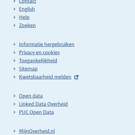
Contact
English
Help
Zoeken
Informatie hergebruiken
Privacy en cookies
Toegankelijkheid
Sitemap
E
Kwetsbaarheid melden
x
t
Open data
e
Linked Data Overheid
r
PUC Open Data
n
e
MijnOverheid.nl
l