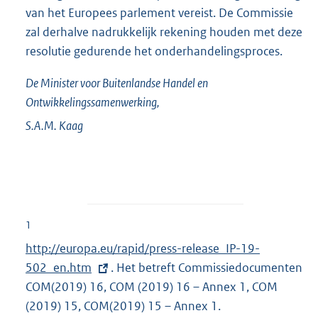
van het Europees parlement vereist. De Commissie
zal derhalve nadrukkelijk rekening houden met deze
resolutie gedurende het onderhandelingsproces.
De Minister voor Buitenlandse Handel en
Ontwikkelingssamenwerking,
S.A.M.
Kaag
1
E
http://europa.eu/rapid/press-release_IP-19-
x
502_en.htm
. Het betreft Commissiedocumenten
t
COM(2019) 16, COM (2019) 16 – Annex 1, COM
e
(2019) 15, COM(2019) 15 – Annex 1.