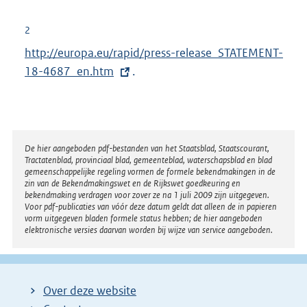
r
n
2
e
E
http://europa.eu/rapid/press-release_STATEMENT-
l
x
18-4687_en.htm
.
i
t
n
e
k
r
:
n
Disclaimer
De hier aangeboden pdf-bestanden van het Staatsblad, Staatscourant,
Tractatenblad, provinciaal blad, gemeenteblad, waterschapsblad en blad
e
gemeenschappelijke regeling vormen de formele bekendmakingen in de
l
zin van de Bekendmakingswet en de Rijkswet goedkeuring en
bekendmaking verdragen voor zover ze na 1 juli 2009 zijn uitgegeven.
i
Voor pdf-publicaties van vóór deze datum geldt dat alleen de in papieren
n
vorm uitgegeven bladen formele status hebben; de hier aangeboden
elektronische versies daarvan worden bij wijze van service aangeboden.
k
:
Over deze website