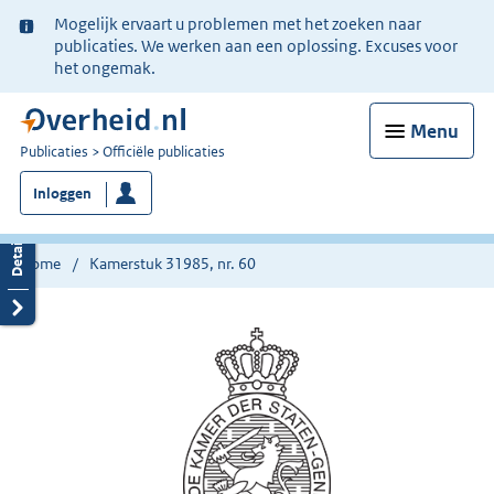
Ter
Mogelijk ervaart u problemen met het zoeken naar
informatie:
publicaties. We werken aan een oplossing. Excuses voor
het ongemak.
Menu
U
Publicaties
Officiële publicaties
bent
Inloggen
nu
hier:
Home
Kamerstuk 31985, nr. 60