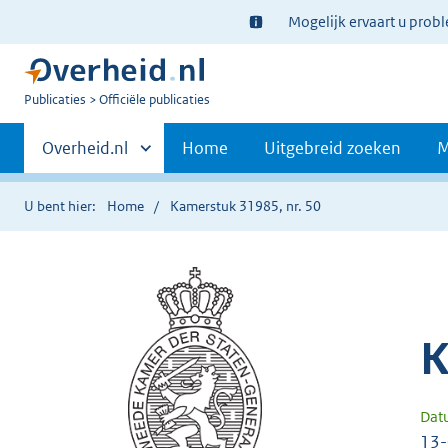
Ter
Mogelijk ervaart u prob
informatie:
U
Publicaties
Officiële publicaties
bent
Primaire
nu
Andere
Overheid.nl
Home
Uitgebreid zoeken
M
hier:
sites
navigatie
binnen
U bent hier:
Home
Kamerstuk 31985, nr. 50
K
Dat
13-