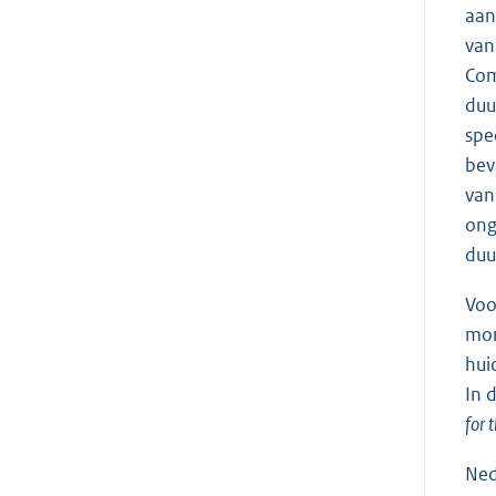
aan
van
Com
duu
spe
bev
van
ong
duu
Voo
mon
hui
In 
for 
Ned