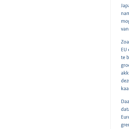
Jap
nam
mog
van
Zoa
EU 
te 
gro
akk
dez
kaa
Daa
dat
Eur
gre