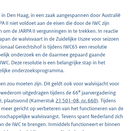
 in Den Haag, in een zaak aangespannen door Australië
I niet voldoet aan de eisen die door de IWC zijn
om de JARPA II vergunningen in te trekken. In reactie
pan de walvisvaart in de Zuidelijke IJszee voor seizoen
ionaal Gerechtshof is tijdens IWC65 een resolutie
pelijk onderzoek en de daarmee gepaard gaande
WC. Deze resolutie is een belangrijke stap in het
pelijke onderzoeksprogramma.
n zou moeten zijn. Dit geldt ook voor walvisjacht voor
e
t wederom uitgedragen tijdens de 66
jaarvergadering
ië, plaatsvond (Kamerstuk
21 501-08, nr. 660
). Tijdens
 meer gericht op verbeteren van het functioneren van de
enschappelijke walvisvangst. Tevens spant Nederland zich
van de IWC te brengen. Inmiddels functioneert er binnen