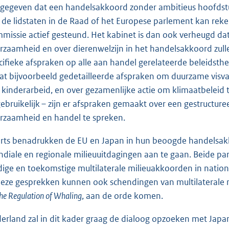
gegeven dat een handelsakkoord zonder ambitieus hoofdst
 de lidstaten in de Raad of het Europese parlement kan reke
missie actief gesteund. Het kabinet is dan ook verheugd dat
rzaamheid en over dierenwelzijn in het handelsakkoord zu
cifieke afspraken op alle aan handel gerelateerde beleidsth
at bijvoorbeeld gedetailleerde afspraken om duurzame visva
 kinderarbeid, en over gezamenlijke actie om klimaatbeleid t
ebruikelijk – zijn er afspraken gemaakt over een gestruct
rzaamheid en handel te spreken.
rts benadrukken de EU en Japan in hun beoogde handelsakk
diale en regionale milieuuitdagingen aan te gaan. Beide part
dige en toekomstige multilaterale milieuakkoorden in nati
deze gesprekken kunnen ook schendingen van multilaterale 
the Regulation of Whaling
, aan de orde komen.
erland zal in dit kader graag de dialoog opzoeken met Japan