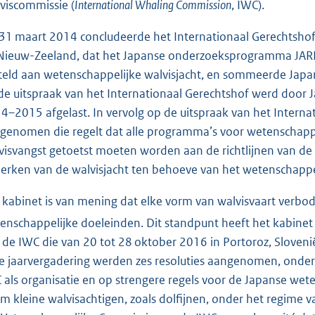
viscommissie (
International Whaling Commission
, IWC).
31 maart 2014 concludeerde het Internationaal Gerechtshof
Nieuw-Zeeland, dat het Japanse onderzoeksprogramma JARPA I
teld aan wetenschappelijke walvisjacht, en sommeerde Japan 
de uitspraak van het Internationaal Gerechtshof werd door Ja
4–2015 afgelast. In vervolg op de uitspraak van het Internat
genomen die regelt dat alle programma’s voor wetenschap
visvangst getoetst moeten worden aan de richtlijnen van de I
erken van de walvisjacht ten behoeve van het wetenschap
 kabinet is van mening dat elke vorm van walvisvaart verbode
enschappelijke doeleinden. Dit standpunt heeft het kabine
 de IWC die van 20 tot 28 oktober 2016 in Portoroz, Sloven
e jaarvergadering werden zes resoluties aangenomen, onder
 als organisatie en op strengere regels voor de Japanse wet
om kleine walvisachtigen, zoals dolfijnen, onder het regime 