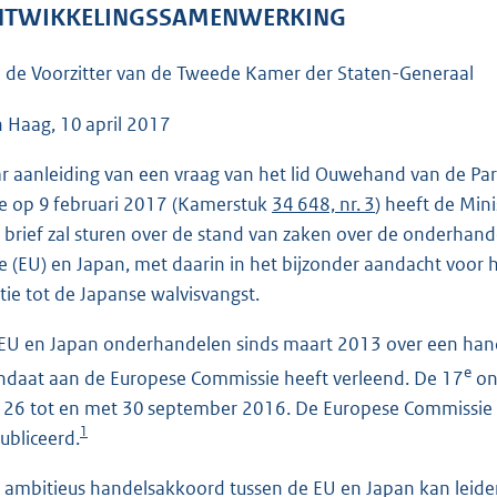
o
TWIKKELINGSSAMENWERKING
o
t
 de Voorzitter van de Tweede Kamer der Staten-Generaal
t
e
 Haag, 10 april 2017
:
r aanleiding van een vraag van het lid Ouwehand van de Part
4
e op 9 februari 2017 (Kamerstuk
34 648, nr. 3
) heeft de Min
6
 brief zal sturen over de stand van zaken over de onderhan
K
e (EU) en Japan, met daarin in het bijzonder aandacht voor
b
atie tot de Japanse walvisvangst.
EU en Japan onderhandelen sinds maart 2013 over een han
e
daat aan de Europese Commissie heeft verleend. De 17
on
 26 tot en met 30 september 2016. De Europese Commissie h
1
ubliceerd.
 ambitieus handelsakkoord tussen de EU en Japan kan leiden