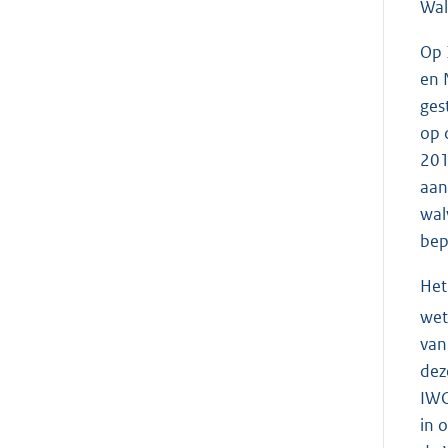
Wal
Op 
en 
ges
op 
201
aan
wal
bep
Het
wet
van
dez
IWC
in 