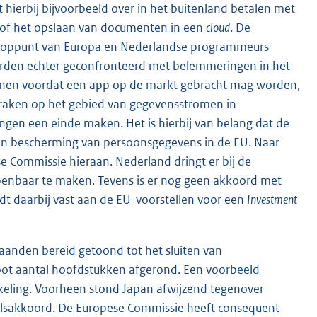
 hierbij bijvoorbeeld over in het buitenland betalen met
 of het opslaan van documenten in een
cloud
. De
nooppunt van Europa en Nederlandse programmeurs
orden echter geconfronteerd met belemmeringen in het
penen voordat een app op de markt gebracht mag worden,
spraken op het gebied van gegevensstromen in
en een einde maken. Het is hierbij van belang dat de
n bescherming van persoonsgegevens in de EU. Naar
e Commissie hieraan. Nederland dringt er bij de
penbaar te maken. Tevens is er nog geen akkoord met
t daarbij vast aan de EU-voorstellen voor een
Investment
anden bereid getoond tot het sluiten van
oot aantal hoofdstukken afgerond. Een voorbeeld
keling. Voorheen stond Japan afwijzend tegenover
elsakkoord. De Europese Commissie heeft consequent