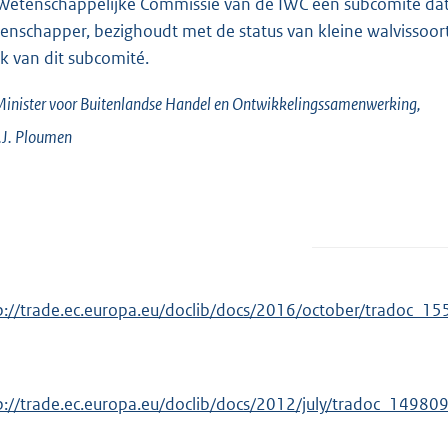
Wetenschappelijke Commissie van de IWC een subcomité dat 
enschapper, bezighoudt met de status van kleine walvissoor
k van dit subcomité.
inister voor Buitenlandse Handel en Ontwikkelingssamenwerking,
J.
Ploumen
p://trade.ec.europa.eu/doclib/docs/2016/october/tradoc_1
p://trade.ec.europa.eu/doclib/docs/2012/july/tradoc_149809