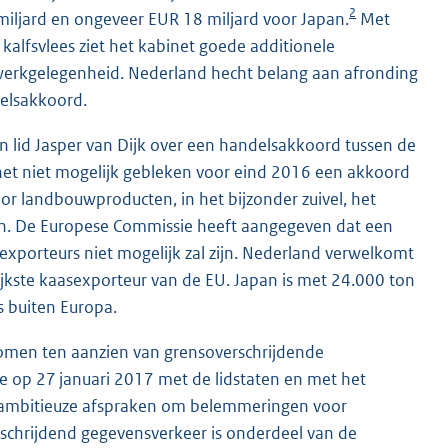
2
miljard en ongeveer EUR 18 miljard voor Japan.
Met
alfsvlees ziet het kabinet goede additionele
werkgelegenheid. Nederland hecht belang aan afronding
elsakkoord.
lid Jasper van Dijk over een handelsakkoord tussen de
s het niet mogelijk gebleken voor eind 2016 een akkoord
r landbouwproducten, in het bijzonder zuivel, het
en. De Europese Commissie heeft aangegeven dat een
xporteurs niet mogelijk zal zijn. Nederland verwelkomt
ijkste kaasexporteur van de EU. Japan is met 24.000 ton
 buiten Europa.
omen ten aanzien van grensoverschrijdende
 op 27 januari 2017 met de lidstaten en met het
j ambitieuze afspraken om belemmeringen voor
chrijdend gegevensverkeer is onderdeel van de