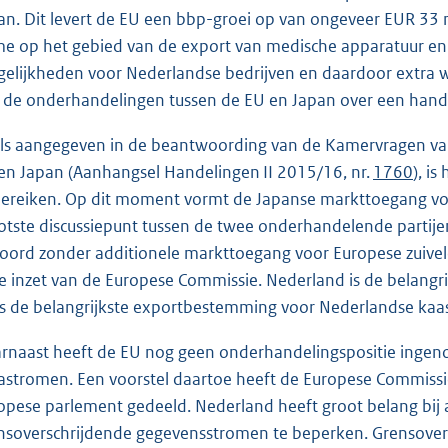
an. Dit levert de EU een bbp-groei op van ongeveer EUR 33 
e op het gebied van de export van medische apparatuur en k
elijkheden voor Nederlandse bedrijven en daardoor extra 
 de onderhandelingen tussen de EU en Japan over een hand
ls aangegeven in de beantwoording van de Kamervragen van 
en Japan (Aanhangsel Handelingen II 2015/16, nr.
1760
), i
bereiken. Op dit moment vormt de Japanse markttoegang voo
otste discussiepunt tussen de twee onderhandelende partij
oord zonder additionele markttoegang voor Europese zuivele
e inzet van de Europese Commissie. Nederland is de belangr
s de belangrijkste exportbestemming voor Nederlandse kaas
rnaast heeft de EU nog geen onderhandelingspositie ingen
astromen. Een voorstel daartoe heeft de Europese Commissie
opese parlement gedeeld. Nederland heeft groot belang bi
nsoverschrijdende gegevensstromen te beperken. Grensovers