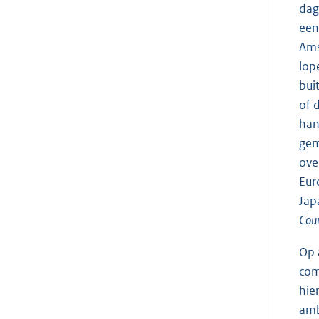
dag
een
Ams
lop
bui
of 
han
gem
ove
Eur
Jap
Cour
Op 
com
hie
amb