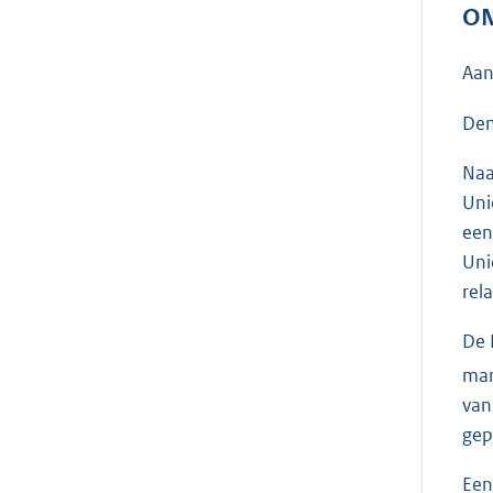
ON
Aan
Den
Naa
Uni
een
Uni
rel
De 
man
van
gep
Een