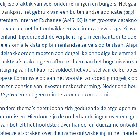
elijkse praktijk van veel ondernemingen en burgers. Het gaat
 bankpas, het gebruik van een buitenlandse applicatie
(app)
,
terdam Internet Exchange (AMS-IX) is het grootste datak
en voorop met het ontwikkelen van innovatieve apps. Zij w
tenland, bijvoorbeeld de verplichting om een kantoor te o
de eis om alle data op binnenlandse servers op te slaan. Af
delsakkoorden moeten aan dergelijke onnodige belemmering
aakte afspraken geen afbreuk doen aan het hoge niveau va
rtuiging van het kabinet voldoet het voorstel van de Europes
opese Commissie op aan het voorstel zo spoedig mogelijk o
an ten aanzien van investeringsbescherming. Nederland houd
t System
en ziet geen ruimte voor een compromis.
andere thema’s heeft Japan zich gedurende de afgelopen ma
promissen. Hierdoor zijn de onderhandelingen over een gr
rvan betreft het hoofdstuk over handel en duurzame ontwik
itieuze afspraken over duurzame ontwikkeling in het hand