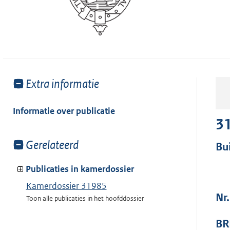
Toon
Extra informatie
meer
van:
Informatie over publicatie
3
Toon
Gerelateerd
Bu
meer
van:
Publicaties in kamerdossier
Kamerdossier 31985
Nr.
Toon alle publicaties in het hoofddossier
BR