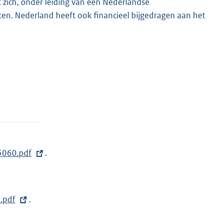
zich, onder leiding van een Nederlandse
ten. Nederland heeft ook financieel bijgedragen aan het
55060.pdf
.
.pdf
.