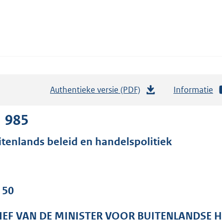
Authentieke versie (PDF)
b
Informatie
e
s
1 985
t
itenlands beleid en handelspolitiek
a
n
d
s
 50
g
r
IEF VAN DE MINISTER VOOR BUITENLANDSE 