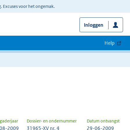
g. Excuses voor het ongemak.
Inloggen
Help
gaderjaar
Dossier- en ondernummer
Datum ontvangst
08-2009
31965-XV nr. 4
29-06-2009