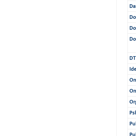
Da
Do
Do
Dos
DT
Ide
On
On
Or
Ps
Pu
Pu