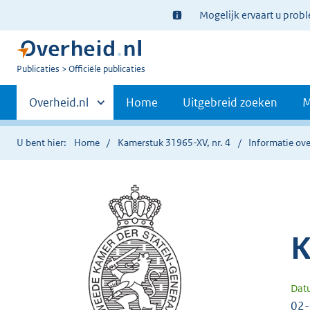
Ter
Mogelijk ervaart u prob
informatie:
U
Publicaties
Officiële publicaties
bent
Primaire
nu
Andere
Overheid.nl
Home
Uitgebreid zoeken
M
hier:
sites
navigatie
binnen
U bent hier:
Home
Kamerstuk 31965-XV, nr. 4
Informatie ove
K
Dat
02