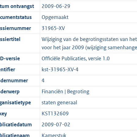
t
a
c
:
e
t
tum ontvangst
2009-06-29
s
d
i
t
a
1
:
e
g
s
e
i
t
2
1
:
cumentstatus
Opgemaakt
r
g
i
e
i
K
K
1
ssiernummer
31965-XV
o
r
n
i
e
b
b
K
siertitel
Wijziging van de begrotingsstaten van he
o
o
f
n
i
b
voor het jaar 2009 (wijziging samenhang
t
o
o
f
n
t
t
r
o
f
D-versie
Officiële Publicaties, versie 1.0
e
t
m
r
o
ntifier
kst-31965-XV-4
:
e
a
m
r
dernummer
4
2
:
a
a
m
K
2
t
a
a
derwerp
Financiën | Begroting
b
K
t
a
ganisatietype
staten generaal
b
t
key
KST132609
blicatiedatum
2009-07-02
blicatienaam
Kamerstuk