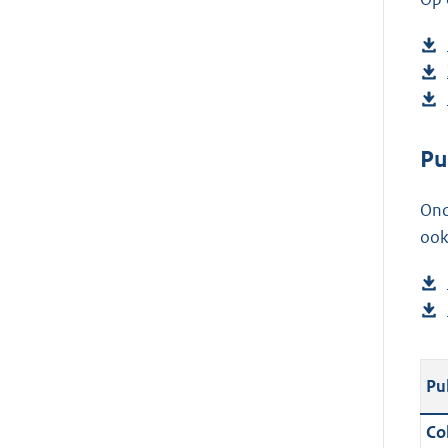
Pu
Ond
ook
Pu
Col