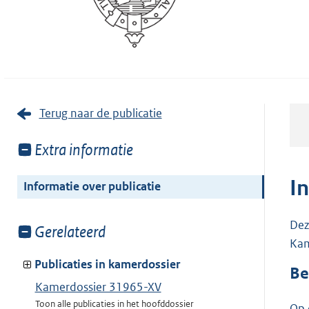
Terug naar de publicatie
Toon
Extra informatie
meer
van:
I
Informatie over publicatie
Dez
Toon
Gerelateerd
Kam
meer
van:
Publicaties in kamerdossier
Be
Kamerdossier 31965-XV
Toon alle publicaties in het hoofddossier
Op 