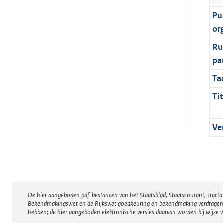
Pu
or
Ru
pa
Ta
Tit
Ve
De hier aangeboden pdf-bestanden van het Staatsblad, Staatscourant, Tract
Disclaimer
Bekendmakingswet en de Rijkswet goedkeuring en bekendmaking verdragen voor
hebben; de hier aangeboden elektronische versies daarvan worden bij wijze 