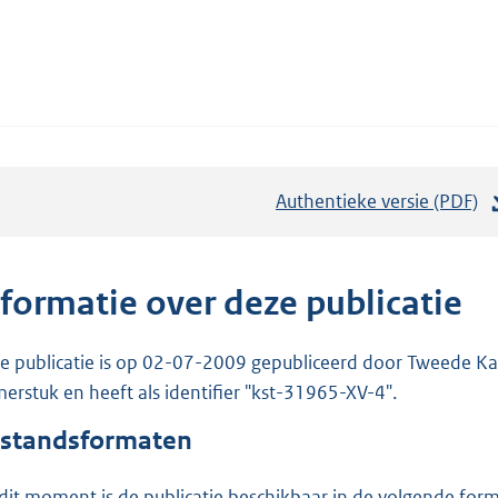
Authentieke versie (PDF)
b
e
s
t
nformatie over deze publicatie
a
n
e publicatie is op 02-07-2009 gepubliceerd door Tweede Kam
d
erstuk en heeft als identifier "kst-31965-XV-4".
s
standsformaten
g
r
dit moment is de publicatie beschikbaar in de volgende for