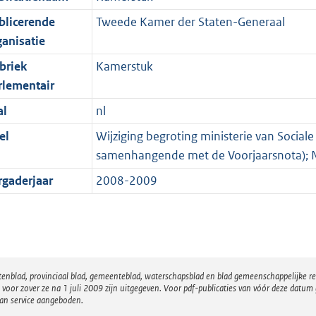
blicerende
Tweede Kamer der Staten-Generaal
ganisatie
briek
Kamerstuk
rlementair
al
nl
el
Wijziging begroting ministerie van Socia
samenhangende met de Voorjaarsnota); N
rgaderjaar
2008-2009
atenblad, provinciaal blad, gemeenteblad, waterschapsblad en blad gemeenschappelijke 
 zover ze na 1 juli 2009 zijn uitgegeven. Voor pdf-publicaties van vóór deze datum g
van service aangeboden.