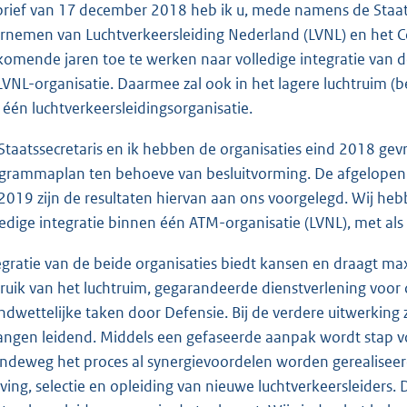
 brief van 17 december 2018 heb ik u, mede namens de Staat
rnemen van Luchtverkeersleiding Nederland (LVNL) en het 
komende jaren toe te werken naar volledige integratie van de
LVNL-organisatie. Daarmee zal ook in het lagere luchtruim (b
 één luchtverkeersleidingsorganisatie.
Staatssecretaris en ik hebben de organisaties eind 2018 gev
grammaplan ten behoeve van besluitvorming. De afgelopen 
i 2019 zijn de resultaten hiervan aan ons voorgelegd. Wij 
ledige integratie binnen één ATM-organisatie (LVNL), met als r
egratie van de beide organisaties biedt kansen en draagt max
ruik van het luchtruim, gegarandeerde dienstverlening voor ci
ndwettelijke taken door Defensie. Bij de verdere uitwerking 
angen leidend. Middels een gefaseerde aanpak wordt stap vo
ndeweg het proces al synergievoordelen worden gerealiseer
ving, selectie en opleiding van nieuwe luchtverkeersleiders.