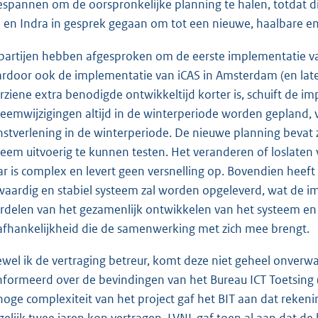
espannen om de oorspronkelijke planning te halen, totdat di
 en Indra in gesprek gegaan om tot een nieuwe, haalbare e
partijen hebben afgesproken om de eerste implementatie va
rdoor ook de implementatie van iCAS in Amsterdam (en late
rziene extra benodigde ontwikkeltijd korter is, schuift de i
teemwijzigingen altijd in de winterperiode worden gepland,
nstverlening in de winterperiode. De nieuwe planning bevat
teem uitvoerig te kunnen testen. Het veranderen of loslaten 
r is complex en levert geen versnelling op. Bovendien heeft
waardig en stabiel systeem zal worden opgeleverd, wat de 
rdelen van het gezamenlijk ontwikkelen van het systeem en
afhankelijkheid die de samenwerking met zich mee brengt.
wel ik de vertraging betreur, komt deze niet geheel onverwac
nformeerd over de bevindingen van het Bureau ICT Toetsing
hoge complexiteit van het project gaf het BIT aan dat rek
elijk twee jaren kon vertragen. LVNL gaf toen al aan dat de