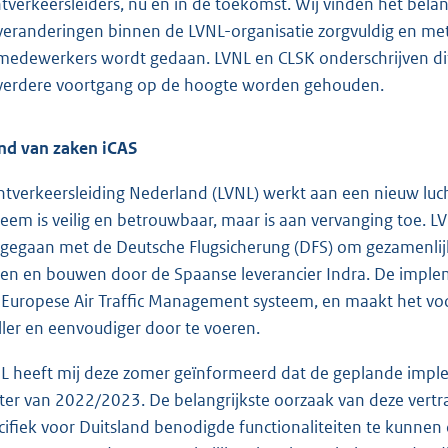
htverkeersleiders, nu en in de toekomst. Wij vinden het bela
veranderingen binnen de LVNL-organisatie zorgvuldig en 
medewerkers wordt gedaan. LVNL en CLSK onderschrijven dit 
verdere voortgang op de hoogte worden gehouden.
nd van zaken iCAS
htverkeersleiding Nederland (LVNL) werkt aan een nieuw lu
teem is veilig en betrouwbaar, maar is aan vervanging toe. 
gegaan met de Deutsche Flugsicherung (DFS) om gezamenlijk
ten en bouwen door de Spaanse leverancier Indra. De implem
 Europese Air Traffic Management systeem, en maakt het vo
ller en eenvoudiger door te voeren.
L heeft mij deze zomer geïnformeerd dat de geplande implem
ter van 2022/2023. De belangrijkste oorzaak van deze vertra
cifiek voor Duitsland benodigde functionaliteiten te kunnen 