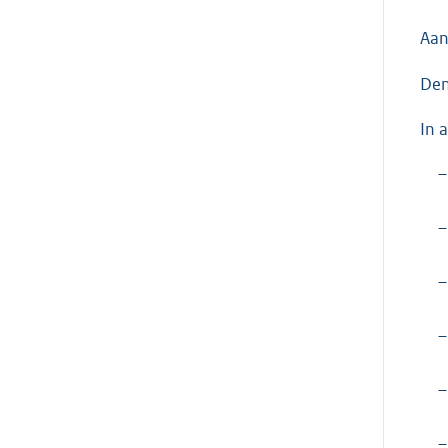
Aan
Den
In 
–
–
–
–
–
–