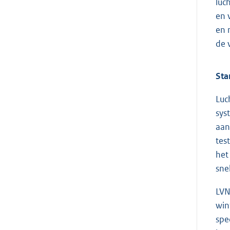
luc
en 
en 
de 
Sta
Luc
sys
aan
tes
het
sne
LVN
win
spe