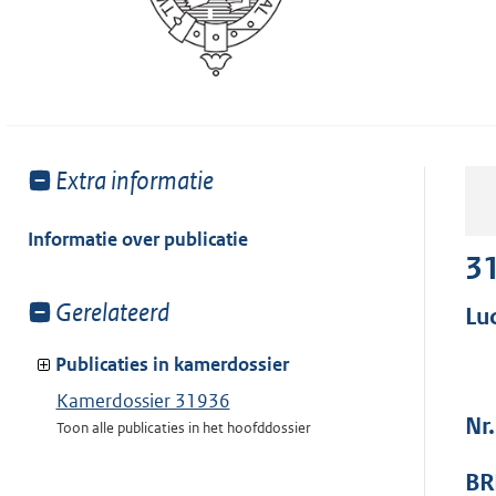
Toon
Extra informatie
meer
van:
Informatie over publicatie
3
Toon
Gerelateerd
Lu
meer
van:
Publicaties in kamerdossier
Kamerdossier 31936
Nr
Toon alle publicaties in het hoofddossier
BR