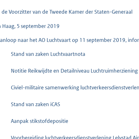
o
o
 de Voorzitter van de Tweede Kamer der Staten-Generaal
t
 Haag, 5 september 2019
t
e
aanloop naar het AO Luchtvaart op 11 september 2019, inform
:
5
Stand van zaken Luchtvaartnota
2
K
Notitie Reikwijdte en Detailniveau Luchtruimherziening
b
Civiel-militaire samenwerking luchtverkeersdienstverle
Stand van zaken iCAS
Aanpak stikstofdepositie
Voorbereiding luchtverkeersdienstverlening Lelystad Ai