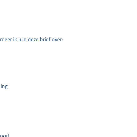
eer ik u in deze brief over:
ning
rport