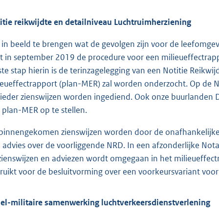
itie reikwijdte en detailniveau Luchtruimherziening
in beeld te brengen wat de gevolgen zijn voor de leefomgev
rt in september 2019 de procedure voor een milieueffectra
ste stap hierin is de terinzagelegging van een Notitie Reikwi
ieueffectrapport (plan-MER) zal worden onderzocht. Op de
ieder zienswijzen worden ingediend. Ook onze buurlanden 
 plan-MER op te stellen.
binnengekomen zienswijzen worden door de onafhankelijke 
 advies over de voorliggende NRD. In een afzonderlijke N
zienswijzen en adviezen wordt omgegaan in het milieueffect
ruikt voor de besluitvorming over een voorkeursvariant voor
iel-militaire samenwerking luchtverkeersdienstverlening