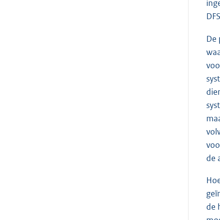
ing
DFS
De 
waa
voo
sys
die
sys
maa
vol
voo
de 
Hoe
geï
de 
mog