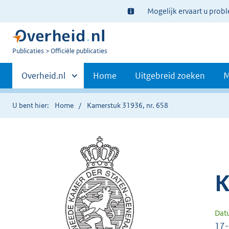
Ter
Mogelijk ervaart u prob
informatie:
U
Publicaties
Officiële publicaties
bent
Primaire
nu
Andere
Overheid.nl
Home
Uitgebreid zoeken
M
hier:
sites
navigatie
binnen
U bent hier:
Home
Kamerstuk 31936, nr. 658
K
Dat
17-