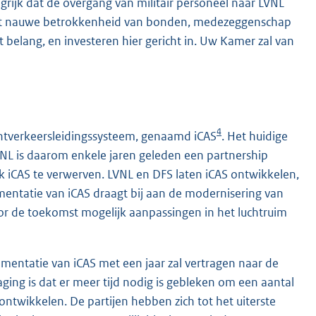
ngrijk dat de overgang van militair personeel naar LVNL
met nauwe betrokkenheid van bonden, medezeggenschap
belang, en investeren hier gericht in. Uw Kamer zal van
4
chtverkeersleidingssysteem, genaamd iCAS
. Het huidige
LVNL is daarom enkele jaren geleden een partnership
 iCAS te verwerven. LVNL en DFS laten iCAS ontwikkelen,
entatie van iCAS draagt bij aan de modernisering van
or de toekomst mogelijk aanpassingen in het luchtruim
entatie van iCAS met een jaar zal vertragen naar de
ging is dat er meer tijd nodig is gebleken om een aantal
ontwikkelen. De partijen hebben zich tot het uiterste