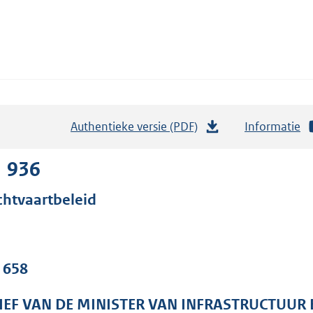
Authentieke versie (PDF)
b
Informatie
e
s
1 936
t
chtvaartbeleid
a
n
d
s
. 658
g
r
IEF VAN DE MINISTER VAN INFRASTRUCTUUR