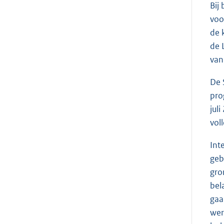
Bij
voo
de 
de 
van
De 
pro
jul
vol
Int
geb
gro
bel
gaa
wer