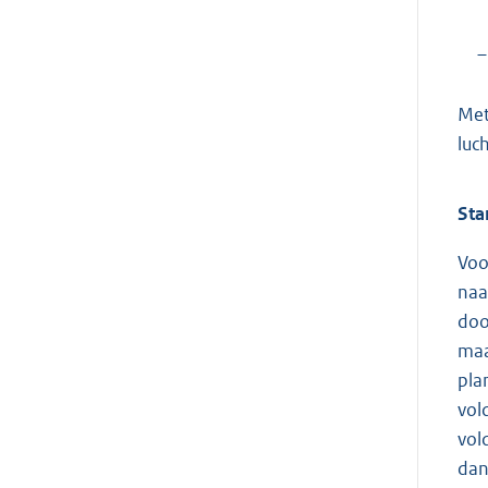
–
Met
luc
Sta
Voo
naa
doo
maa
pla
vol
vol
dan