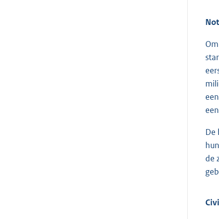
Not
Om 
sta
eer
mil
een
een
De 
hun
de 
geb
Civ