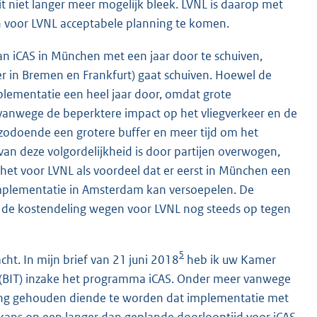
t niet langer meer mogelijk bleek. LVNL is daarop met
n voor LVNL acceptabele planning te komen.
n iCAS in München met een jaar door te schuiven,
r in Bremen en Frankfurt) gaat schuiven. Hoewel de
mplementatie een heel jaar door, omdat grote
 vanwege de beperktere impact op het vliegverkeer en de
 zodoende een grotere buffer en meer tijd om het
van deze volgordelijkheid is door partijen overwogen,
 het voor LVNL als voordeel dat er eerst in München een
implementatie in Amsterdam kan versoepelen. De
 de kostendeling wegen voor LVNL nog steeds op tegen
5
ht. In mijn brief van 21 juni 2018
heb ik uw Kamer
 (BIT) inzake het programma iCAS. Onder meer vanwege
ening gehouden diende te worden dat implementatie met
 kans op een langer dan geplande doorlooptijd voor iCAS