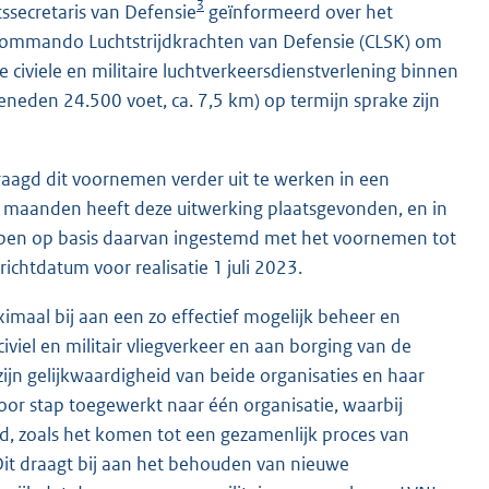
3
ssecretaris van Defensie
geïnformeerd over het
Commando Luchtstrijdkrachten van Defensie (CLSK) om
 civiele en militaire luchtverkeersdienstverlening binnen
eneden 24.500 voet, ca. 7,5 km) op termijn sprake zijn
raagd dit voornemen verder uit te werken in een
maanden heeft deze uitwerking plaatsgevonden, en in
hebben op basis daarvan ingestemd met het voornemen tot
ichtdatum voor realisatie 1 juli 2023.
imaal bij aan een zo effectief mogelijk beheer en
viel en militair vliegverkeer en aan borging van de
zijn gelijkwaardigheid van beide organisaties en haar
or stap toegewerkt naar één organisatie, waarbij
d, zoals het komen tot een gezamenlijk proces van
 Dit draagt bij aan het behouden van nieuwe