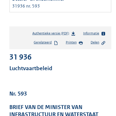
31936 nr. 593
Authentieke versie (PDF)
b
Informatie
e
Gerelateerd
Printen
Delen
s
t
31 936
a
n
d
Luchtvaartbeleid
s
g
r
o
Nr. 593
o
t
t
BRIEF VAN DE MINISTER VAN
e
INFRASTRUCTUUR EN WATERSTAAT
: