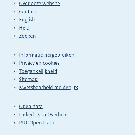
Over deze website
Contact
English
Help
Zoeken
Informatie hergebruiken
Privacy en cookies
Toegankelijkheid
Sitemap
E
Kwetsbaarheid melden
x
t
Open data
e
Linked Data Overheid
r
PUC Open Data
n