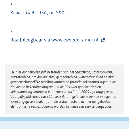
2
Kamerstuk
31 936, nr. 590
.
3
Raadpleegbaar via
E
www.tweedekamer.nl
x
t
e
r
Disclaimer
De hier aangeboden pdf-bestanden van het Staatsblad, Staatscourant,
Tractatenblad, provinciaal blad, gemeenteblad, waterschapsblad en blad
n
gemeenschappelijke regeling vormen de formele bekendmakingen in de
e
zin van de Bekendmakingswet en de Rijkswet goedkeuring en
bekendmaking verdragen voor zover ze na 1 juli 2009 zijn uitgegeven.
l
Voor pdf-publicaties van vóór deze datum geldt dat alleen de in papieren
i
vorm uitgegeven bladen formele status hebben; de hier aangeboden
elektronische versies daarvan worden bij wijze van service aangeboden.
n
k
: