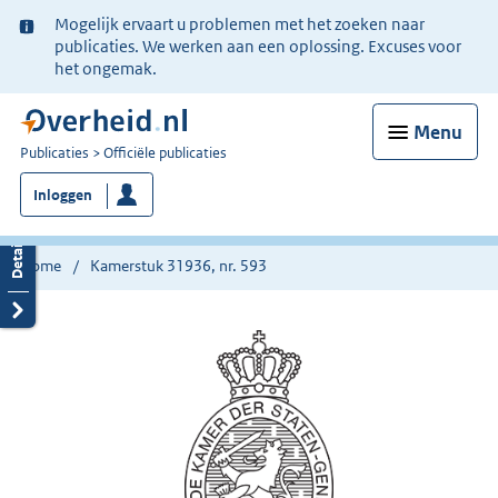
Ter
Mogelijk ervaart u problemen met het zoeken naar
informatie:
publicaties. We werken aan een oplossing. Excuses voor
het ongemak.
Menu
U
Publicaties
Officiële publicaties
bent
Inloggen
nu
hier:
Home
Kamerstuk 31936, nr. 593