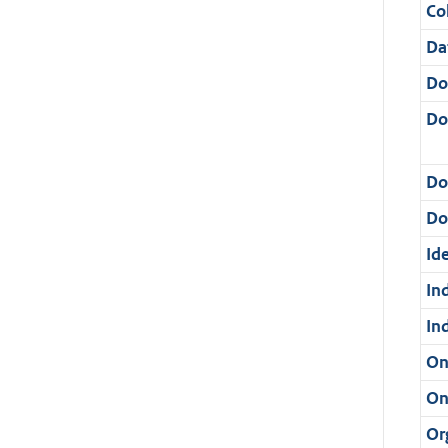
Col
Da
Do
Do
Do
Dos
Ide
In
In
On
On
Or