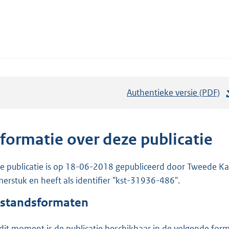
Authentieke versie (PDF)
b
e
s
t
nformatie over deze publicatie
a
n
e publicatie is op 18-06-2018 gepubliceerd door Tweede Kam
d
erstuk en heeft als identifier "kst-31936-486".
s
standsformaten
g
r
dit moment is de publicatie beschikbaar in de volgende for