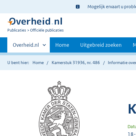
Ter
Mogelijk ervaart u prob
informatie:
U
Publicaties
Officiële publicaties
bent
Primaire
nu
Andere
Overheid.nl
Home
Uitgebreid zoeken
M
hier:
sites
navigatie
binnen
U bent hier:
Home
Kamerstuk 31936, nr. 486
Informatie over
K
Dat
18-