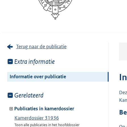
Terug naar de publicatie
Toon
Extra informatie
meer
van:
I
Informatie over publicatie
Dez
Toon
Gerelateerd
Kam
meer
van:
Publicaties in kamerdossier
Be
Kamerdossier 31936
Toon alle publicaties in het hoofddossier
Op 