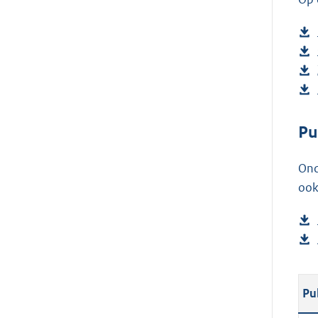
Pu
Ond
ook
Pu