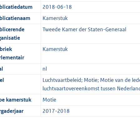
blicatiedatum
2018-06-18
blicatienaam
Kamerstuk
blicerende
Tweede Kamer der Staten-Generaal
ganisatie
briek
Kamerstuk
rlementair
al
nl
el
Luchtvaartbeleid; Motie; Motie van de l
luchtvaartovereenkomst tussen Nederland
pe kamerstuk
Motie
rgaderjaar
2017-2018