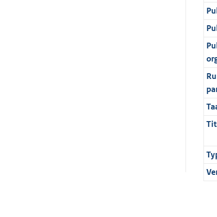
Pu
Pu
Pu
or
Ru
pa
Ta
Tit
Ty
Ve