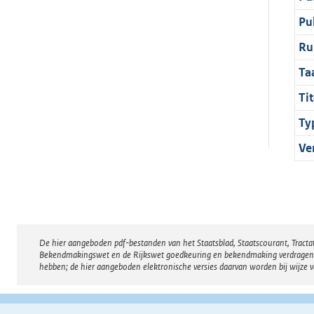
Pu
Ru
Ta
Tit
Ty
Ve
De hier aangeboden pdf-bestanden van het Staatsblad, Staatscourant, Tract
Disclaimer
Bekendmakingswet en de Rijkswet goedkeuring en bekendmaking verdragen voor
hebben; de hier aangeboden elektronische versies daarvan worden bij wijze 