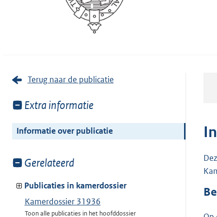
Terug naar de publicatie
Toon
Extra informatie
meer
van:
I
Informatie over publicatie
Dez
Toon
Gerelateerd
Kam
meer
van:
Publicaties in kamerdossier
Be
Kamerdossier 31936
Toon alle publicaties in het hoofddossier
Op 