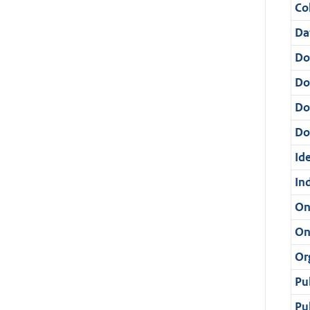
Col
Da
Do
Do
Do
Dos
Ide
In
On
On
Or
Pu
Pu