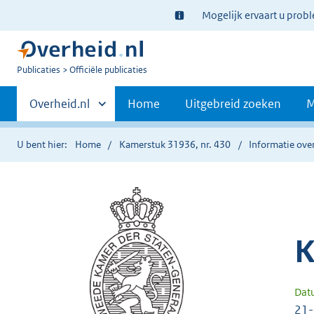
Ter
Mogelijk ervaart u prob
informatie:
U
Publicaties
Officiële publicaties
bent
Primaire
nu
Andere
Overheid.nl
Home
Uitgebreid zoeken
M
hier:
sites
navigatie
binnen
U bent hier:
Home
Kamerstuk 31936, nr. 430
Informatie over
K
Dat
21-