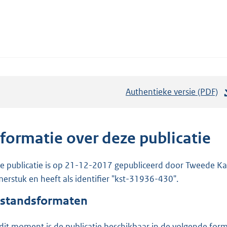
Authentieke versie (PDF)
b
e
s
t
nformatie over deze publicatie
a
n
e publicatie is op 21-12-2017 gepubliceerd door Tweede Kam
d
erstuk en heeft als identifier "kst-31936-430".
s
standsformaten
g
r
dit moment is de publicatie beschikbaar in de volgende for