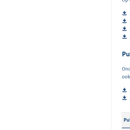
Pu
Ond
ook
Pu