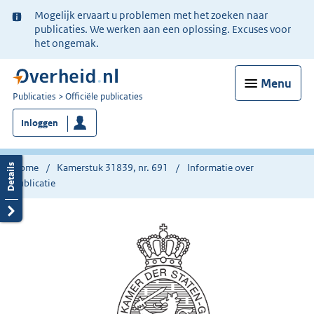
Ter
Mogelijk ervaart u problemen met het zoeken naar
informatie:
publicaties. We werken aan een oplossing. Excuses voor
het ongemak.
Menu
U
Publicaties
Officiële publicaties
bent
Inloggen
nu
hier:
Home
Kamerstuk 31839, nr. 691
Informatie over
publicatie