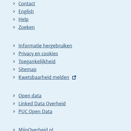
Contact
English
Help
Zoeken
Informatie hergebruiken
Privacy en cookies
Toegankelijkheid
Sitemap
E
Kwetsbaarheid melden
x
t
Open data
e
Linked Data Overheid
r
PUC Open Data
n
e
MijnOverheid.nl