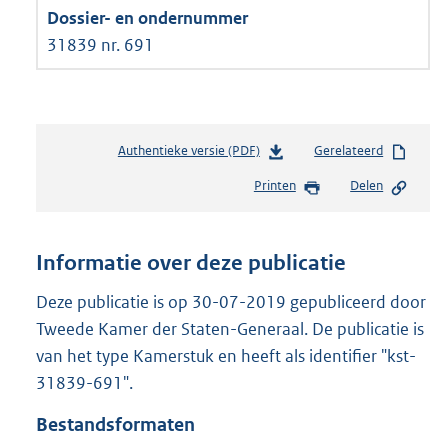
31839 nr. 691
Authentieke versie (PDF)
b
Gerelateerd
e
Printen
Delen
s
t
a
n
Informatie over deze publicatie
d
s
Deze publicatie is op 30-07-2019 gepubliceerd door
g
Tweede Kamer der Staten-Generaal. De publicatie is
r
van het type Kamerstuk en heeft als identifier "kst-
o
31839-691".
o
t
Bestandsformaten
t
e