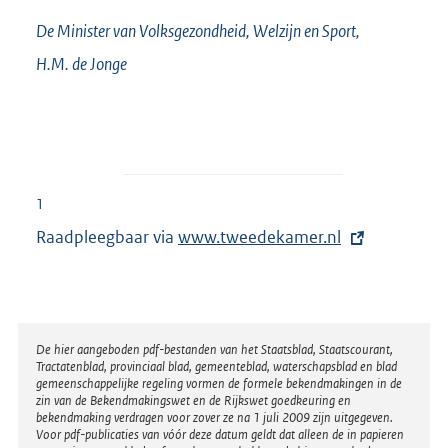
De Minister van Volksgezondheid, Welzijn en Sport,
H.M. de
Jonge
1
Raadpleegbaar via
E
www.tweedekamer.nl
x
t
e
r
Disclaimer
De hier aangeboden pdf-bestanden van het Staatsblad, Staatscourant,
Tractatenblad, provinciaal blad, gemeenteblad, waterschapsblad en blad
n
gemeenschappelijke regeling vormen de formele bekendmakingen in de
e
zin van de Bekendmakingswet en de Rijkswet goedkeuring en
bekendmaking verdragen voor zover ze na 1 juli 2009 zijn uitgegeven.
l
Voor pdf-publicaties van vóór deze datum geldt dat alleen de in papieren