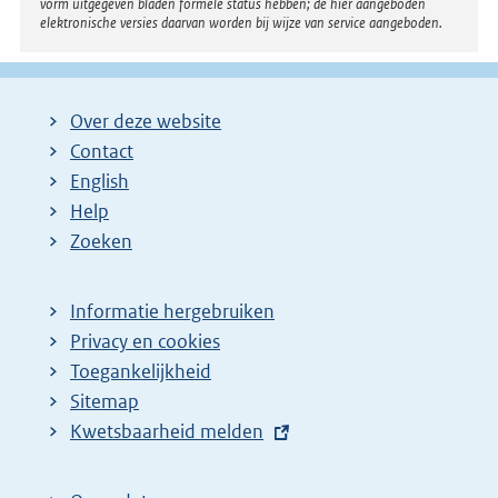
i
vorm uitgegeven bladen formele status hebben; de hier aangeboden
elektronische versies daarvan worden bij wijze van service aangeboden.
n
k
:
Over deze website
Contact
English
Help
Zoeken
Informatie hergebruiken
Privacy en cookies
Toegankelijkheid
Sitemap
E
Kwetsbaarheid melden
x
t