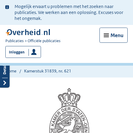
Ter
Mogelijk ervaart u problemen met het zoeken naar
informatie:
publicaties. We werken aan een oplossing. Excuses voor
het ongemak.
Menu
U
Publicaties
Officiële publicaties
bent
Inloggen
nu
hier:
Home
Kamerstuk 31839, nr. 621