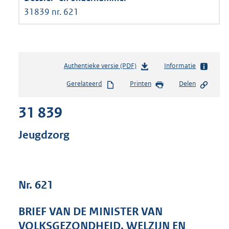
31839 nr. 621
Authentieke versie (PDF)
b
Informatie
e
Gerelateerd
Printen
Delen
s
t
31 839
a
n
d
Jeugdzorg
s
g
r
o
Nr. 621
o
t
t
BRIEF VAN DE MINISTER VAN
e
VOLKSGEZONDHEID, WELZIJN EN
: