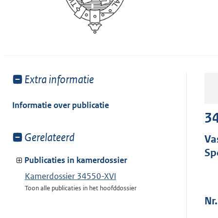
Toon
Extra informatie
meer
van:
Informatie over publicatie
34
Toon
Gerelateerd
Va
meer
Sp
van:
Publicaties in kamerdossier
Kamerdossier 34550-XVI
Toon alle publicaties in het hoofddossier
Nr.