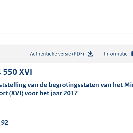
Authentieke versie (PDF)
b
Informatie
e
s
 550 XVI
t
ststelling van de begrotingsstaten van het Mi
a
ort (XVI) voor het jaar 2017
n
d
s
g
 92
r