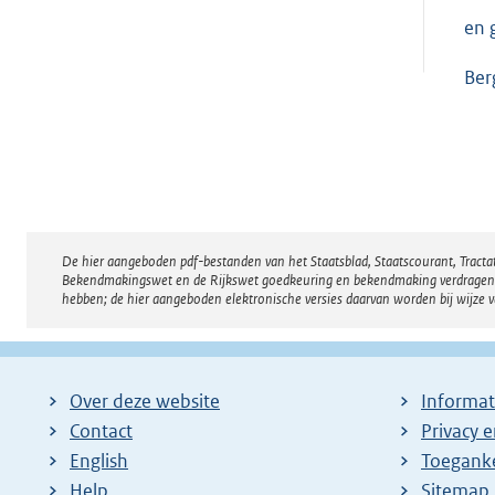
en 
Be
De hier aangeboden pdf-bestanden van het Staatsblad, Staatscourant, Tract
Disclaimer
Bekendmakingswet en de Rijkswet goedkeuring en bekendmaking verdragen voor
hebben; de hier aangeboden elektronische versies daarvan worden bij wijze 
Over deze website
Informat
Contact
Privacy 
English
Toeganke
Help
Sitemap