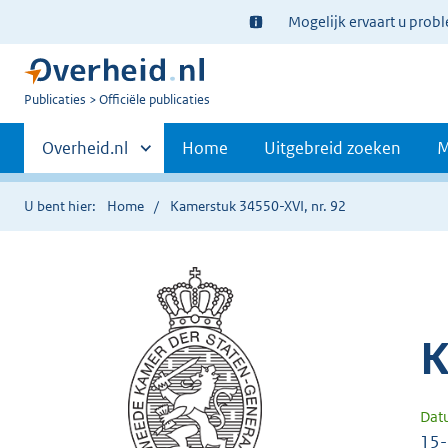
Ter
Mogelijk ervaart u prob
informatie:
U
Publicaties
Officiële publicaties
bent
Primaire
nu
Andere
Overheid.nl
Home
Uitgebreid zoeken
M
hier:
sites
navigatie
binnen
U bent hier:
Home
Kamerstuk 34550-XVI, nr. 92
K
Dat
15-