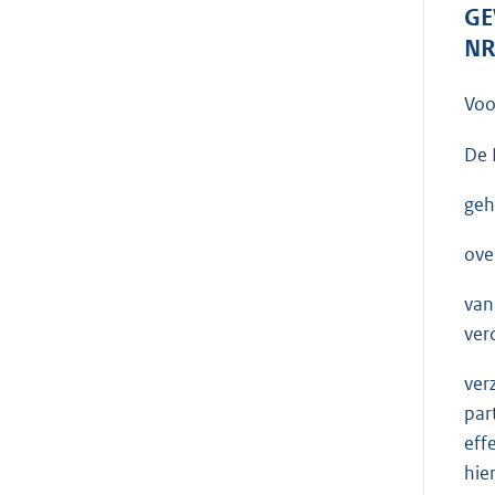
GE
NR
Voo
De 
geh
ove
van
ver
ver
par
eff
hie