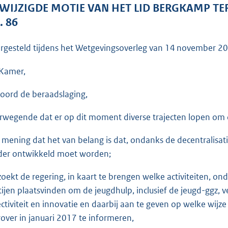
o
WIJZIGDE MOTIE VAN HET LID BERGKAMP TE
o
. 86
t
t
rgesteld tijdens het Wetgevingsoverleg van
14 november 2
e
:
Kamer,
3
oord de beraadslaging,
7
K
rwegende dat er op dit moment diverse trajecten lopen om de
b
 mening dat het van belang is dat, ondanks de decentralisati
der ontwikkeld moet worden;
zoekt de regering, in kaart te brengen welke activiteiten, o
tijen plaatsvinden om de jeugdhulp, inclusief de jeugd-ggz, v
ectiviteit en innovatie en daarbij aan te geven op welke wijz
rover in januari 2017 te informeren,