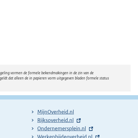
regeling vormen de formele bekendmakingen in de zin van de
eldt dat alleen de in papieren vorm uitgegeven bladen formele status
MijnOverheid.nl
E
Rijksoverheid.nl
x
E
Ondernemersplein.nl
t
x
E
Werkenbijdeoverheid.nl