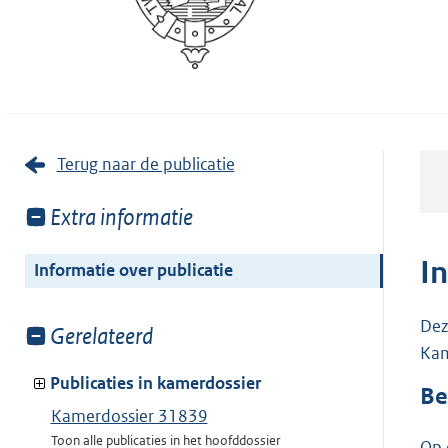
Terug naar de publicatie
Toon
Extra informatie
meer
van:
I
Informatie over publicatie
Dez
Toon
Gerelateerd
Kam
meer
van:
Publicaties in kamerdossier
Be
Kamerdossier 31839
Toon alle publicaties in het hoofddossier
Op 