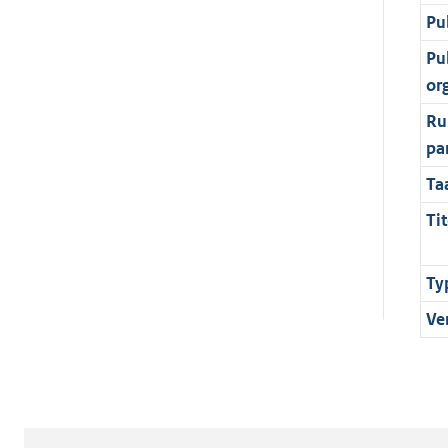
Pu
Pu
or
Ru
pa
Ta
Tit
Ty
Ve