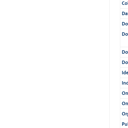
Col
Da
Do
Do
Do
Dos
Ide
In
On
On
Or
Pu