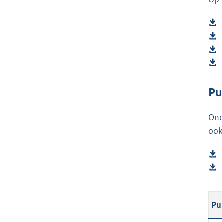
Pu
Ond
ook
Pu