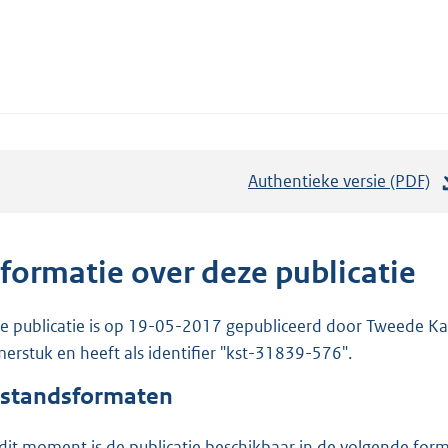
Authentieke versie (PDF)
b
e
s
t
nformatie over deze publicatie
a
n
e publicatie is op 19-05-2017 gepubliceerd door Tweede Kam
d
erstuk en heeft als identifier "kst-31839-576".
s
standsformaten
g
r
dit moment is de publicatie beschikbaar in de volgende for