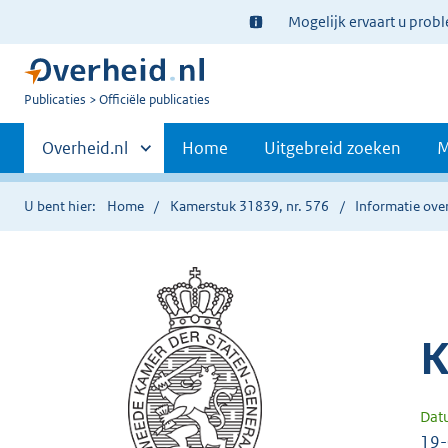
Ter
Mogelijk ervaart u prob
informatie:
U
Publicaties
Officiële publicaties
bent
Primaire
nu
Andere
Overheid.nl
Home
Uitgebreid zoeken
M
hier:
sites
navigatie
binnen
U bent hier:
Home
Kamerstuk 31839, nr. 576
Informatie over
K
Dat
19-