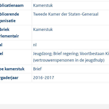
blicatienaam
Kamerstuk
blicerende
Tweede Kamer der Staten-Generaal
ganisatie
briek
Kamerstuk
rlementair
al
nl
el
Jeugdzorg; Brief regering; Voortbestaan K
(vertrouwenspersonen in de jeugdhulp)
pe kamerstuk
Brief
rgaderjaar
2016-2017