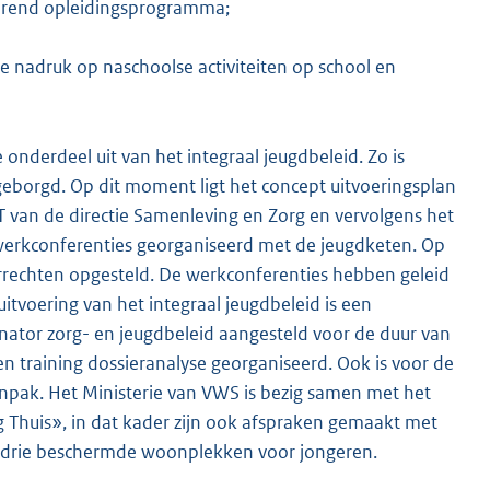
horend opleidingsprogramma;
e nadruk op naschoolse activiteiten op school en
onderdeel uit van het integraal jeugdbeleid. Zo is
geborgd. Op dit moment ligt het concept uitvoeringsplan
MT van de directie Samenleving en Zorg en vervolgens het
al werkconferenties georganiseerd met de jeugdketen. Op
errechten opgesteld. De werkconferenties hebben geleid
uitvoering van het integraal jeugdbeleid is een
inator zorg- en jeugdbeleid aangesteld voor de duur van
en training dossieranalyse georganiseerd. Ook is voor de
npak. Het Ministerie van VWS is bezig samen met het
ig Thuis», in dat kader zijn ook afspraken gemaakt met
an drie beschermde woonplekken voor jongeren.