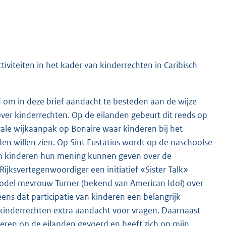
tiviteiten in het kader van kinderrechten in Caribisch
 om in deze brief aandacht te besteden aan de wijze
ver kinderrechten. Op de eilanden gebeurt dit reeds op
rale wijkaanpak op Bonaire waar kinderen bij het
en willen zien. Op Sint Eustatius wordt op de naschoolse
 kinderen hun mening kunnen geven over de
Rijksvertegenwoordiger een initiatief «Sister Talk»
model mevrouw Turner (bekend van American Idol) over
ens dat participatie van kinderen een belangrijk
 kinderrechten extra aandacht voor vragen. Daarnaast
eren op de eilanden gevoerd en heeft zich op mijn