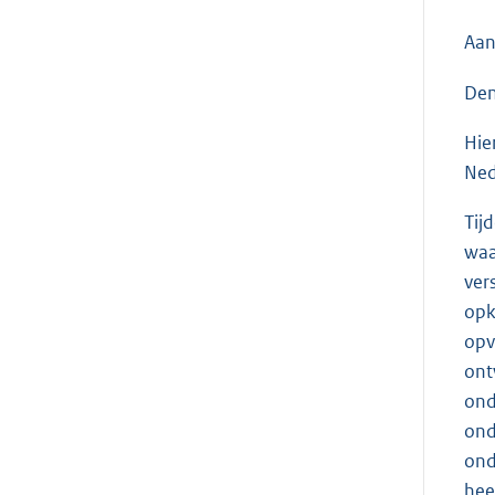
Aan
Den
Hie
Ned
Tij
waa
ver
opk
opv
ont
ond
ond
ond
hee