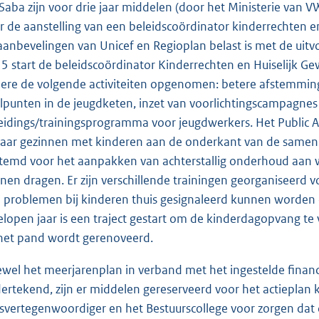
Saba zijn voor drie jaar middelen (door het Ministerie van V
r de aanstelling van een beleidscoördinator kinderrechten e
aanbevelingen van Unicef en Regioplan belast is met de uitv
5 start de beleidscoördinator Kinderrechten en Huiselijk Gew
ere de volgende activiteiten opgenomen: betere afstemming
lpunten in de jeugdketen, inzet van voorlichtingscampagnes
eidings/trainingsprogramma voor jeugdwerkers. Het Public 
 jaar gezinnen met kinderen aan de onderkant van de samenle
temd voor het aanpakken van achterstallig onderhoud aan w
nen dragen. Er zijn verschillende trainingen georganiseerd v
 problemen bij kinderen thuis gesignaleerd kunnen worden 
elopen jaar is een traject gestart om de kinderdagopvang te 
het pand wordt gerenoveerd.
wel het meerjarenplan in verband met het ingestelde financiee
ertekend, zijn er middelen gereserveerd voor het actieplan k
ksvertegenwoordiger en het Bestuurscollege voor zorgen dat 