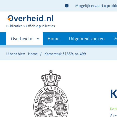
Ter
Mogelijk ervaart u prob
informatie:
U
Publicaties
Officiële publicaties
bent
Primaire
nu
Andere
Overheid.nl
Home
Uitgebreid zoeken
M
hier:
sites
navigatie
binnen
U bent hier:
Home
Kamerstuk 31839, nr. 499
K
Dat
23-