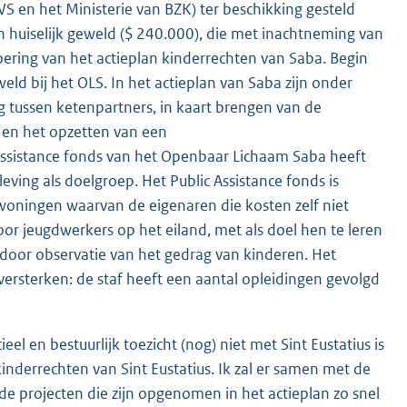
WS en het Ministerie van BZK) ter beschikking gesteld
n huiselijk geweld ($ 240.000), die met inachtneming van
oering van het actieplan kinderrechten van Saba. Begin
eld bij het OLS. In het actieplan van Saba zijn onder
 tussen ketenpartners, in kaart brengen van de
 en het opzetten van een
Assistance fonds van het Openbaar Lichaam Saba heeft
ving als doelgroep. Het Public Assistance fonds is
oningen waarvan de eigenaren die kosten zelf niet
oor jeugdwerkers op het eiland, met als doel hen te leren
door observatie van het gedrag van kinderen. Het
versterken: de staf heeft een aantal opleidingen gevolgd
l en bestuurlijk toezicht (nog) niet met Sint Eustatius is
inderrechten van Sint Eustatius. Ik zal er samen met de
de projecten die zijn opgenomen in het actieplan zo snel