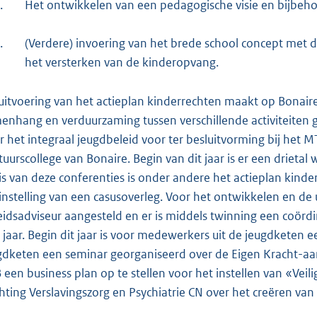
.
Het ontwikkelen van een pedagogische visie en bijbe
.
(Verdere) invoering van het brede school concept met d
het versterken van de kinderopvang.
uitvoering van het actieplan kinderrechten maakt op Bonaire 
enhang en verduurzaming tussen verschillende activiteiten 
r het integraal jeugdbeleid voor ter besluitvorming bij het 
tuurscollege van Bonaire. Begin van dit jaar is er een driet
is van deze conferenties is onder andere het actieplan kind
 instelling van een casusoverleg. Voor het ontwikkelen en de 
eidsadviseur aangesteld en er is middels twinning een coörd
 jaar. Begin dit jaar is voor medewerkers uit de jeugdketen e
gdketen een seminar georganiseerd over de Eigen Kracht-aa
 een business plan op te stellen voor het instellen van «Veil
chting Verslavingszorg en Psychiatrie CN over het creëren v