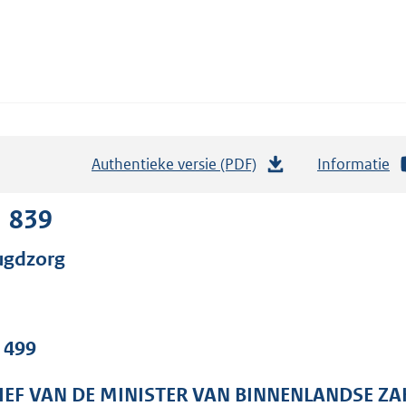
Authentieke versie (PDF)
b
Informatie
e
s
1 839
t
ugdzorg
a
n
d
s
. 499
g
r
IEF VAN DE MINISTER VAN BINNENLANDSE ZA