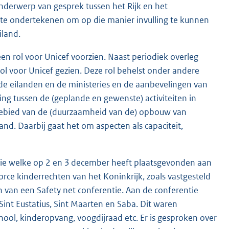
nderwerp van gesprek tussen het Rijk en het
n te ondertekenen om op die manier invulling te kunnen
iland.
n rol voor Unicef voorzien. Naast periodiek overleg
ol voor Unicef gezien. Deze rol behelst onder andere
de eilanden en de ministeries en de aanbevelingen van
ng tussen de (geplande en gewenste) activiteiten in
gebied van de (duurzaamheid van de) opbouw van
and. Daarbij gaat het om aspecten als capaciteit,
ntie welke op 2 en 3 december heeft plaatsgevonden aan
rce kinderrechten van het Koninkrijk, zoals vastgesteld
n van een Safety net conferentie. Aan de conferentie
int Eustatius, Sint Maarten en Saba. Dit waren
ool, kinderopvang, voogdijraad etc. Er is gesproken over