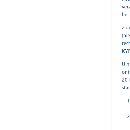
ver
het
Zoa
(hi
rec
KYP
U h
ont
201
sta
1
2