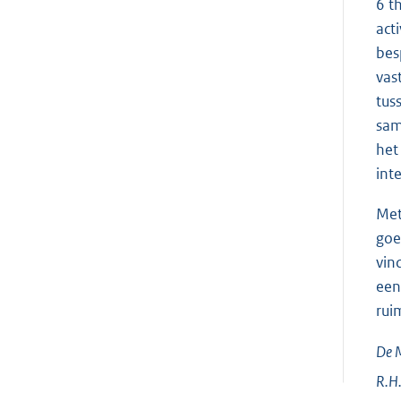
6 t
act
bes
vas
tus
sam
het
int
Met
goe
vin
een
rui
De M
R.H