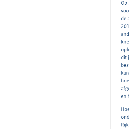
Op 
voo
de 
201
and
kne
opl
dit
bes
kun
hoe
afg
en 
Hoe
ond
Rij