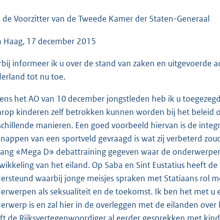
o
o
 de Voorzitter van de Tweede Kamer der Staten-Generaal
t
 Haag, 17 december 2015
t
e
rbij informeer ik u over de stand van zaken en uitgevoerde ac
:
erland tot nu toe.
4
4
dens het AO van 10 december jongstleden heb ik u toegezegd
K
rop kinderen zelf betrokken kunnen worden bij het beleid o
b
schillende manieren. Een goed voorbeeld hiervan is de integ
nappen van een sportveld gevraagd is wat zij verbeterd zoud
ang «Mega D» debattraining gegeven waar de onderwerpen
wikkeling van het eiland. Op Saba en Sint Eustatius heeft de 
ersteund waarbij jonge meisjes spraken met Statiaans rol 
erwerpen als seksualiteit en de toekomst. Ik ben het met u e
erwerp is en zal hier in de overleggen met de eilanden over
ft de Rijksvertegenwoordiger al eerder gesprekken met kind