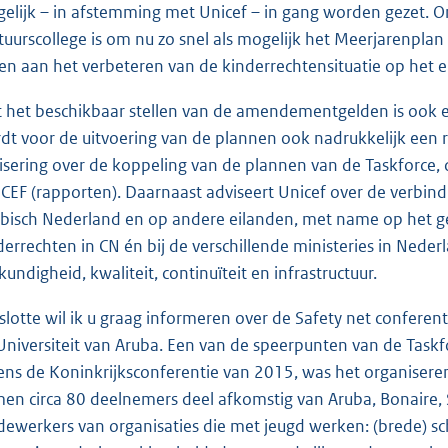
elijk – in afstemming met Unicef – in gang worden gezet. O
tuurscollege is om nu zo snel als mogelijk het Meerjarenpla
en aan het verbeteren van de kinderrechtensituatie op het e
 het beschikbaar stellen van de amendementgelden is ook ee
dt voor de uitvoering van de plannen ook nadrukkelijk een r
isering over de koppeling van de plannen van de Taskforce, 
CEF (rapporten). Daarnaast adviseert Unicef over de verbindi
ibisch Nederland en op andere eilanden, met name op het 
derrechten in CN én bij de verschillende ministeries in Nederl
kundigheid, kwaliteit, continuïteit en infrastructuur.
slotte wil ik u graag informeren over de Safety net confere
Universiteit van Aruba. Een van de speerpunten van de Taskfo
dens de Koninkrijksconferentie van 2015, was het organisere
en circa 80 deelnemers deel afkomstig van Aruba, Bonaire, S
ewerkers van organisaties die met jeugd werken: (brede) sch