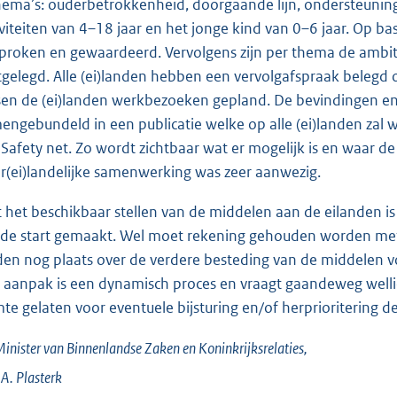
hema’s: ouderbetrokkenheid, doorgaande lijn, ondersteuning
iviteiten van 4–18 jaar en het jonge kind van 0–6 jaar. Op ba
proken en gewaardeerd. Vervolgens zijn per thema de ambi
tgelegd. Alle (ei)landen hebben een vervolgafspraak belegd 
sen de (ei)landen werkbezoeken gepland. De bevindingen en 
engebundeld in een publicatie welke op alle (ei)landen zal w
 Safety net. Zo wordt zichtbaar wat er mogelijk is en waar
er(ei)landelijke samenwerking was zeer aanwezig.
 het beschikbaar stellen van de middelen aan de eilanden is
de start gemaakt. Wel moet rekening gehouden worden met 
den nog plaats over de verdere besteding van de middelen 
 aanpak is een dynamisch proces en vraagt gaandeweg wellicht 
mte gelaten voor eventuele bijsturing en/of herprioritering
inister van Binnenlandse Zaken en Koninkrijksrelaties,
.A.
Plasterk