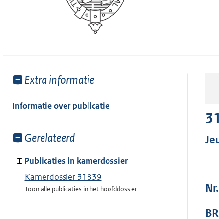
Toon
Extra informatie
meer
van:
Informatie over publicatie
3
Toon
Gerelateerd
Je
meer
van:
Publicaties in kamerdossier
Kamerdossier 31839
Nr
Toon alle publicaties in het hoofddossier
BR