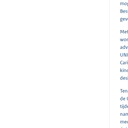
mog
Bes
gev
Met
wor
adv
UNI
Car
kin
des
Ten
de 
tij
nam
med