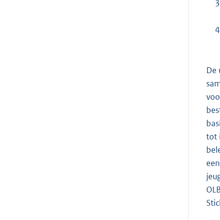
3
4
De 
sam
voo
bes
bas
tot
bel
een
jeu
OLB
Sti