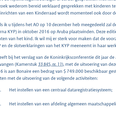
zoek wederom bereid verklaard gesprekken met kinderen te o
 inrichten van een Kinderraad wordt momenteel ook door de
ls ik u tijdens het AO op 10 december heb meegedeeld zal 
erna KYP) in oktober 2016 op Aruba plaatsvinden. Deze editi
hten van het kind. Ik wil mij er sterk voor maken dat de voor
 en de slotverklaringen van het KYP meeneemt in haar wer
eeft bij het verslag van de Koninkrijksconferentie dit jaar d
vangen (Kamerstuk
33 845, nr. 11
), met de uitvoering van de
6 is aan Bonaire een bedrag van $ 749.000 beschikbaar ges
rten met de uitvoering van de volgende activiteiten:
.
Het instellen van een centraal dataregistratiesysteem;
.
Het instellen van een afdeling algemeen maatschappeli