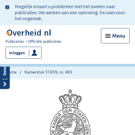
Ter
Mogelijk ervaart u problemen met het zoeken naar
informatie:
publicaties. We werken aan een oplossing. Excuses voor
het ongemak.
Menu
U
Publicaties
Officiële publicaties
bent
Inloggen
nu
hier:
Home
Kamerstuk 31839, nr. 465