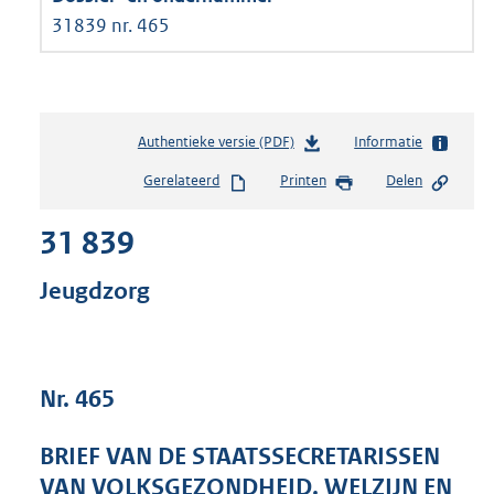
31839 nr. 465
Authentieke versie (PDF)
b
Informatie
e
Gerelateerd
Printen
Delen
s
t
31 839
a
n
d
Jeugdzorg
s
g
r
o
Nr. 465
o
t
t
BRIEF VAN DE STAATSSECRETARISSEN
e
VAN VOLKSGEZONDHEID, WELZIJN EN
: