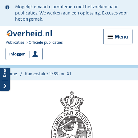
Ter
Mogelijk ervaart u problemen met het zoeken naar
informatie:
publicaties. We werken aan een oplossing. Excuses voor
het ongemak.
Menu
U
Publicaties
Officiële publicaties
bent
Inloggen
nu
hier:
Home
Kamerstuk 31789, nr. 41