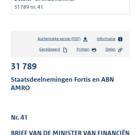
31789 nr. 41
Authentieke versie (PDF)
b
Informatie
e
Gerelateerd
Printen
Delen
s
t
31 789
a
n
d
Staatsdeelnemingen Fortis en ABN
s
AMRO
g
r
o
o
t
Nr. 41
t
e
BRIEF VAN DE MINISTER VAN FINANCIËN
: