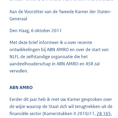
4
8
Aan de Voorzitter van de Tweede Kamer der Staten-
K
Generaal
b
Den Haag, 6 oktober 2011
Met deze brief informeer ik u over recente
ontwikkelingen bij ABN AMRO en over de start van
NLFI, de zelfstandige organisatie die het
aandeelhouderschap in ABN AMRO en ASR zal
vervullen.
ABN AMRO
Eerder dit jaar heb ik met uw Kamer gesproken over
de wijze waarop de Staat zich wil terugtrekken uit de
financiële sector (Kamerstukken II 2010/11,
28 165,