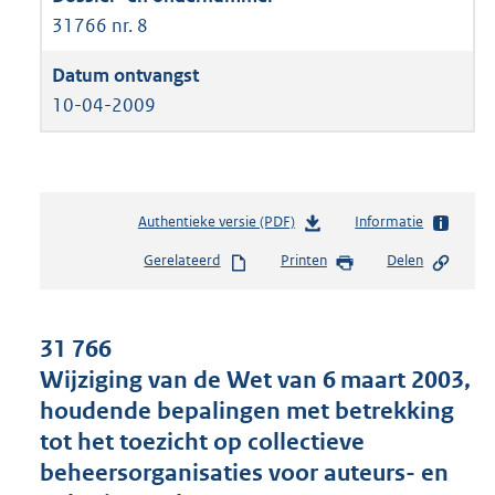
31766 nr. 8
10-04-2009
Authentieke versie (PDF)
b
Informatie
e
Gerelateerd
Printen
Delen
s
t
a
n
31 766
d
Wijziging van de Wet van 6 maart 2003,
s
houdende bepalingen met betrekking
g
r
tot het toezicht op collectieve
o
beheersorganisaties voor auteurs- en
o