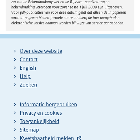
zin van de Bekendmakingswet en de Rijkswet goedkeuring en
bekendmaking verdragen voor zover ze na 1 juli 2009 zijn uitgegeven.
Voor pdf-publicaties van vóór deze datum geldt dat alleen de in papieren
vorm uitgegeven bladen formele status hebben; de hier aangeboden
elektronische versies daarvan worden bij wijze van service aangeboden.
Over deze website
Contact
English
Help
Zoeken
Informatie hergebruiken
Privacy en cookies
Toegankelijkheid
Sitemap
E
Kwetsbaarheid melden