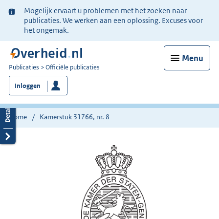
Ter
Mogelijk ervaart u problemen met het zoeken naar
informatie:
publicaties. We werken aan een oplossing. Excuses voor
het ongemak.
Menu
U
Publicaties
Officiële publicaties
bent
Inloggen
nu
hier:
Home
Kamerstuk 31766, nr. 8