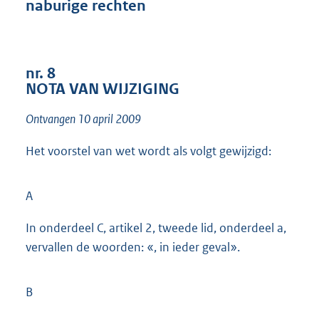
naburige rechten
t
t
e
:
1
nr. 8
5
NOTA VAN WIJZIGING
K
b
Ontvangen 10 april 2009
Het voorstel van wet wordt als volgt gewijzigd:
A
In onderdeel C, artikel 2, tweede lid, onderdeel a,
vervallen de woorden: «, in ieder geval».
B